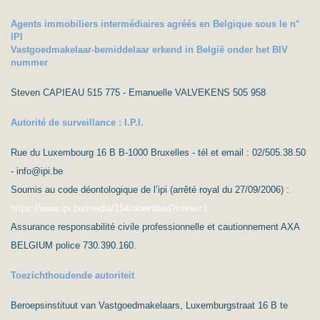
Agents immobiliers intermédiaires agréés en Belgique sous le n°
IPI
Vastgoedmakelaar-bemiddelaar erkend in België onder het BIV
nummer
Steven CAPIEAU 515 775 - Emanuelle VALVEKENS 505 958
Autorité de surveillance : I.P.I.
Rue du Luxembourg 16 B B-1000 Bruxelles - tél et email : 02/505.38.50
- info@ipi.be
Soumis au code déontologique de l’ipi (arrêté royal du 27/09/2006) :
https://www.ipi.be/media/154/download?inline=1
Assurance responsabilité civile professionnelle et cautionnement AXA
BELGIUM police 730.390.160.
Toezichthoudende autoriteit
Beroepsinstituut van Vastgoedmakelaars, Luxemburgstraat 16 B te