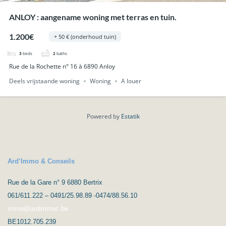
ANLOY : aangename woning met terras en tuin.
1.200€
+ 50 € (onderhoud tuin)
3
beds
2
baths
Rue de la Rochette n° 16 à 6890 Anloy
Deels vrijstaande woning
Woning
A louer
Powered by
Estatik
Ard’Immo & Conseils
Rue de la Gare n° 9 6880 Bertrix
061/611.222 – 0491/25.98.89 -0474/88.56.10
immo@ardimmoc.be
BE1012.705.239