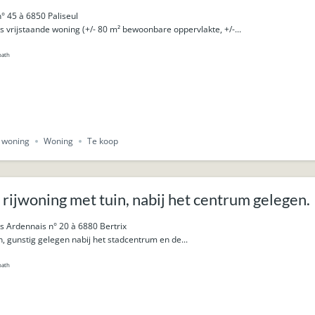
° 45 à 6850 Paliseul
vrijstaande woning (+/- 80 m² bewoonbare oppervlakte, +/-...
bath
e woning
Woning
Te koop
rijwoning met tuin, nabij het centrum gelegen.
s Ardennais n° 20 à 6880 Bertrix
n, gunstig gelegen nabij het stadcentrum en de...
bath