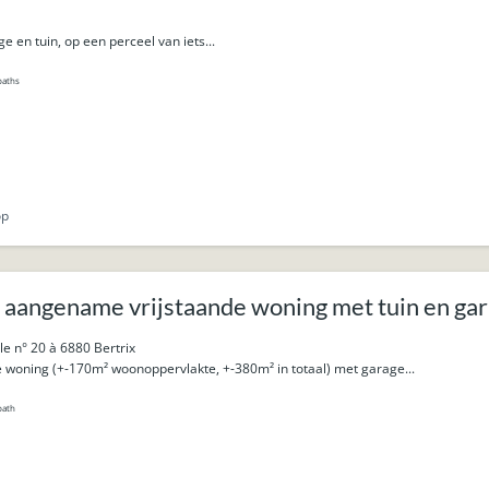
 en tuin, op een perceel van iets...
baths
op
 aangename vrijstaande woning met tuin en gar
le n° 20 à 6880 Bertrix
 woning (+-170m² woonoppervlakte, +-380m² in totaal) met garage...
bath