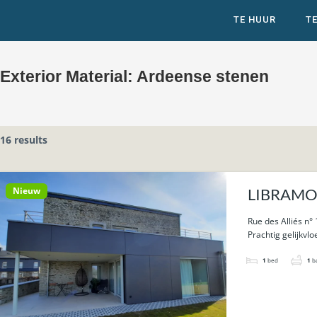
TE HUUR
T
Exterior Material:
Ardeense stenen
16 results
Nieuw
LIBRAMONT
Rue des Alliés n°
Prachtig gelijkvl
1
bed
1
b