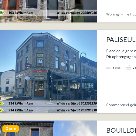
Woning
Te hu
PALISEUL 
appartem
Place de la gare n
Dit opbrengstgeb
4
beds
2
Commercieel geli
Optie
BOUILLON 