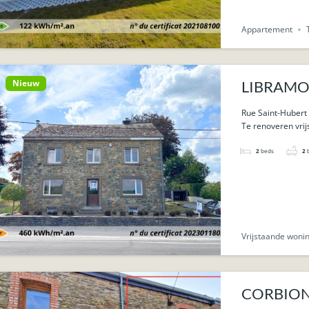
Appartement
Nieuw
LIBRAMONT
Rue Saint-Hubert
Te renoveren vrij
2
beds
2
Vrijstaande woni
CORBION: 