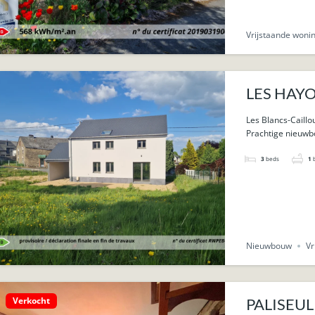
Vrijstaande woni
LES HAYON
carport.
Les Blancs-Caillo
Prachtige nieuwb
3
beds
1
Nieuwbouw
Vr
Verkocht
PALISEUL 