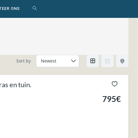
TEER ONS
WEBSITE
ZOEKEN
AAN-/UITZETTEN
Sort by
as en tuin.
795€