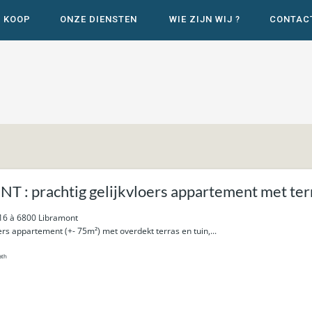
E KOOP
ONZE DIENSTEN
WIE ZIJN WIJ ?
CONTAC
 : prachtig gelijkvloers appartement met terr
 16 à 6800 Libramont
oers appartement (+- 75m²) met overdekt terras en tuin,...
ath