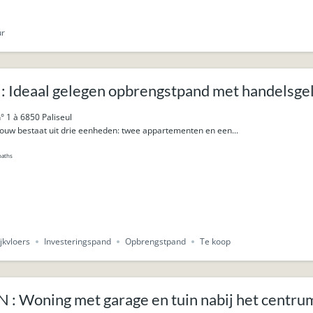
ur
: Ideaal gelegen opbrengstpand met handelsgel
enten.
° 1 à 6850 Paliseul
ouw bestaat uit drie eenheden: twee appartementen en een...
baths
jkvloers
Investeringspand
Opbrengstpand
Te koop
: Woning met garage en tuin nabij het centru