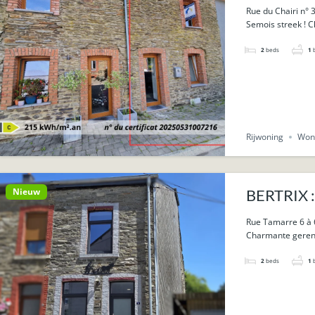
Rue du Chairi n° 
Semois streek ! 
2
beds
1
Rijwoning
Won
Nieuw
BERTRIX :
Rue Tamarre 6 à
Charmante gereno
2
beds
1