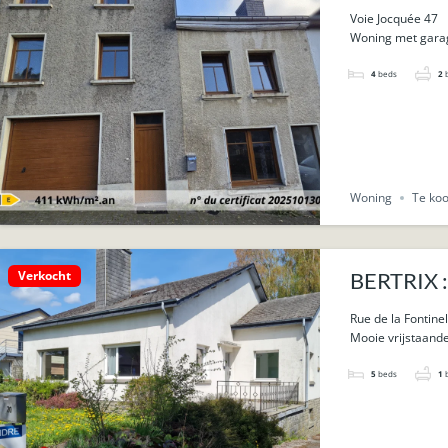
Voie Jocquée 47
Woning met garage
4
beds
2
Woning
Te ko
Verkocht
BERTRIX :
Rue de la Fontinel
Mooie vrijstaande
5
beds
1