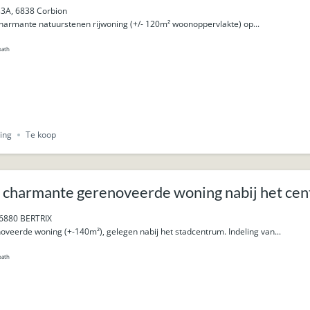
33A, 6838 Corbion
Charmante natuurstenen rijwoning (+/- 120m² woonoppervlakte) op...
bath
ing
Te koop
 charmante gerenoveerde woning nabij het cen
 6880 BERTRIX
veerde woning (+-140m²), gelegen nabij het stadcentrum. Indeling van...
bath