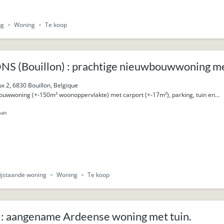
ng
Woning
Te koop
S (Bouillon) : prachtige nieuwbouwwoning met
ux 2, 6830 Bouillon, Belgique
ouwwoning (+-150m² woonoppervlakte) met carport (+-17m²), parking, tuin en...
bath
ijstaande woning
Woning
Te koop
: aangename Ardeense woning met tuin.