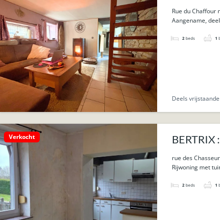
Rue du Chaffour n
Aangename, deels 
2
beds
1
Deels vrijstaand
Verkocht
BERTRIX : 
rue des Chasseur
Rijwoning met tui
2
beds
1