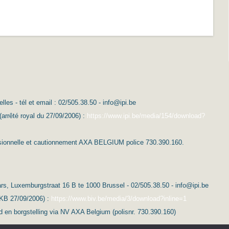
es - tél et email : 02/505.38.50 - info@ipi.be
(arrêté royal du 27/09/2006) :
https://www.ipi.be/media/154/download?
essionnelle et cautionnement AXA BELGIUM police 730.390.160.
s, Luxemburgstraat 16 B te 1000 Brussel - 02/505.38.50 - info@ipi.be
(KB 27/09/2006) :
https://www.biv.be/media/3/download?inline=1
d en borgstelling via NV AXA Belgium (polisnr. 730.390.160)