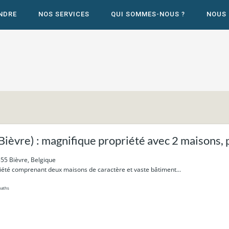
NDRE
NOS SERVICES
QUI SOMMES-NOUS ?
NOUS
èvre) : magnifique propriété avec 2 maisons, p
3ca.
55 Bièvre, Belgique
iété comprenant deux maisons de caractère et vaste bâtiment...
baths