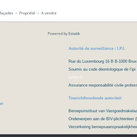
 façades
Propriété
A vendre
Powered by
Estatik
Autorité de surveillance : I.P.I.
Rue du Luxembourg 16 B B-1000 Bruxell
Soumis au code déontologique de l’ipi 
inline=1
Assurance responsabilité civile prof
Toezichthoudende autoriteit
er
Beroepsinstituut van Vastgoedmakelaar
Onderworpen aan de BIV-plichtenleer 
Verzerkering beroepsaanspraakelijkhei