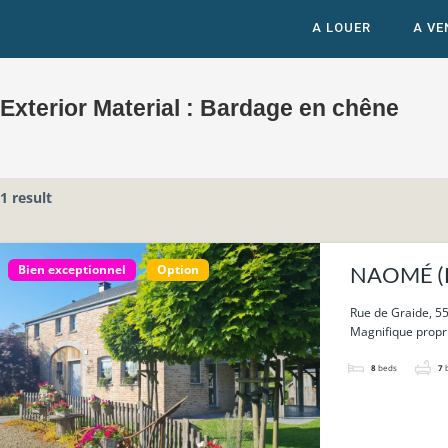
A LOUER
A VE
Exterior Material :
Bardage en chêne
1 result
Bien exceptionnel
Option
NAOMÉ (Bi
sur 33a 5
Rue de Graide, 55
Magnifique propr
8
beds
7