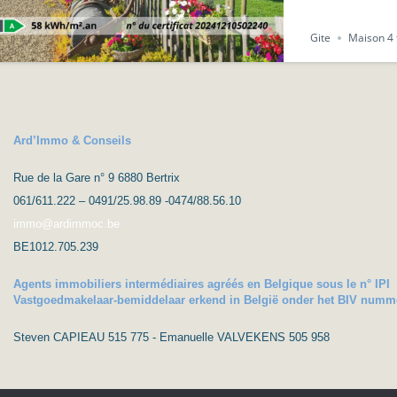
Gite
Maison 4
Ard’Immo & Conseils
Rue de la Gare n° 9 6880 Bertrix
061/611.222 – 0491/25.98.89 -0474/88.56.10
immo@ardimmoc.be
BE1012.705.239
Agents immobiliers intermédiaires agréés en Belgique sous le n° IPI
Vastgoedmakelaar-bemiddelaar erkend in België onder het BIV numm
Steven CAPIEAU 515 775 - Emanuelle VALVEKENS 505 958