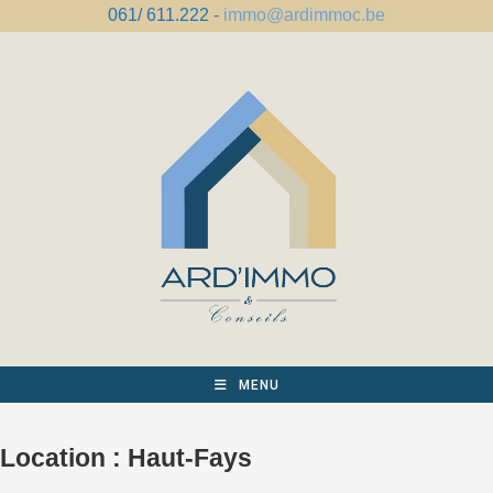
Skip
061/ 611.222 -
immo@ardimmoc.be
to
content
MENU
Location :
Haut-Fays