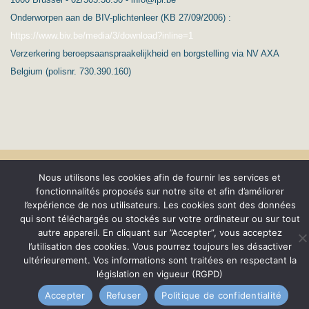
Onderworpen aan de BIV-plichtenleer (KB 27/09/2006) :
https://www.biv.be/media/3/download?inline=1
Verzerkering beroepsaanspraakelijkheid en borgstelling via NV AXA
Belgium (polisnr. 730.390.160)
(c) Ard’Immo & Conseils
Nous utilisons les cookies afin de fournir les services et
fonctionnalités proposés sur notre site et afin d’améliorer
Protection de la vie privée – RGPD
Nederlands
l’expérience de nos utilisateurs. Les cookies sont des données
qui sont téléchargés ou stockés sur votre ordinateur ou sur tout
Conditions générales
autre appareil. En cliquant sur ”Accepter”, vous acceptez
l’utilisation des cookies. Vous pourrez toujours les désactiver
ultérieurement. Vos informations sont traitées en respectant la
législation en vigueur (RGPD)
Accepter
Refuser
Politique de confidentialité