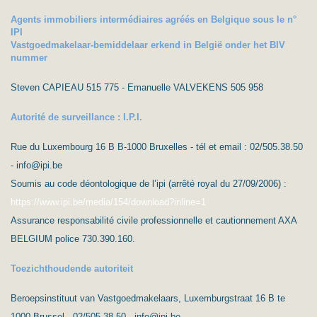
Agents immobiliers intermédiaires agréés en Belgique sous le n°
IPI
Vastgoedmakelaar-bemiddelaar erkend in België onder het BIV
nummer
Steven CAPIEAU 515 775 - Emanuelle VALVEKENS 505 958
Autorité de surveillance : I.P.I.
Rue du Luxembourg 16 B B-1000 Bruxelles - tél et email : 02/505.38.50
- info@ipi.be
Soumis au code déontologique de l’ipi (arrêté royal du 27/09/2006) :
https://www.ipi.be/media/154/download?inline=1
Assurance responsabilité civile professionnelle et cautionnement AXA
BELGIUM police 730.390.160.
Toezichthoudende autoriteit
Beroepsinstituut van Vastgoedmakelaars, Luxemburgstraat 16 B te
1000 Brussel - 02/505.38.50 - info@ipi.be