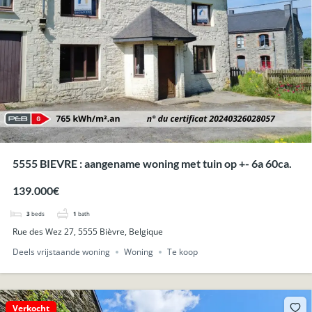
5555 BIEVRE : aangename woning met tuin op +- 6a 60ca.
139.000€
3
beds
1
bath
Rue des Wez 27, 5555 Bièvre, Belgique
Deels vrijstaande woning
Woning
Te koop
Verkocht