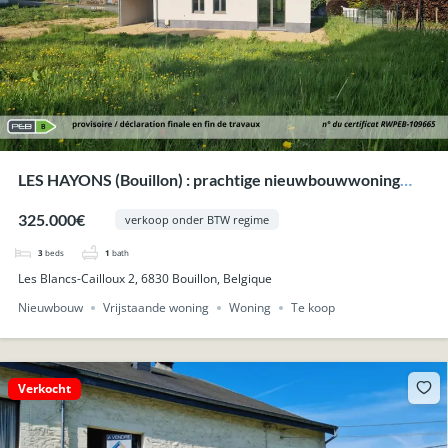
LES HAYONS (Bouillon) : prachtige nieuwbouwwoning
met terras, tuin en carport.
325.000€
verkoop onder BTW regime
3
beds
1
bath
Les Blancs-Cailloux 2, 6830 Bouillon, Belgique
Nieuwbouw
Vrijstaande woning
Woning
Te koop
Verkocht