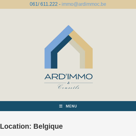
Spring
061/ 611.222 -
immo@ardimmoc.be
naar
de
inhoud
MENU
Location:
Belgique