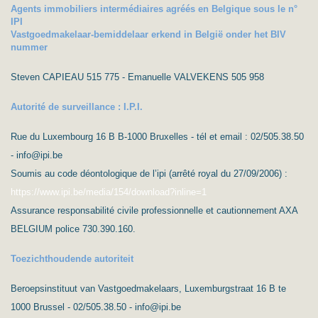
Agents immobiliers intermédiaires agréés en Belgique sous le n°
IPI
Vastgoedmakelaar-bemiddelaar erkend in België onder het BIV
nummer
Steven CAPIEAU 515 775 - Emanuelle VALVEKENS 505 958
Autorité de surveillance : I.P.I.
Rue du Luxembourg 16 B B-1000 Bruxelles - tél et email : 02/505.38.50
- info@ipi.be
Soumis au code déontologique de l’ipi (arrêté royal du 27/09/2006) :
https://www.ipi.be/media/154/download?inline=1
Assurance responsabilité civile professionnelle et cautionnement AXA
BELGIUM police 730.390.160.
Toezichthoudende autoriteit
Beroepsinstituut van Vastgoedmakelaars, Luxemburgstraat 16 B te
1000 Brussel - 02/505.38.50 - info@ipi.be