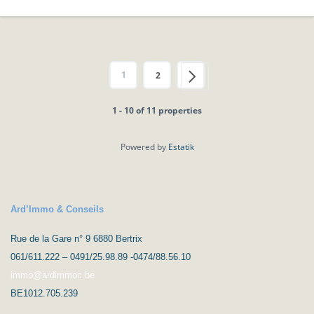
1
2
1 - 10 of 11 properties
Powered by
Estatik
Ard’Immo & Conseils
Rue de la Gare n° 9 6880 Bertrix
061/611.222 – 0491/25.98.89 -0474/88.56.10
immo@ardimmoc.be
BE1012.705.239