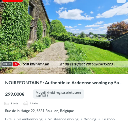
NOIREFONTAINE : Authentieke Ardeense woning op 5a
84ca, garage, tuin.
Mogelijkheid registratiekosten
299.000€
aan 3% !
3
beds
2
baths
Rue de la Haige 22, 6831 Bouillon, Belgique
Gite
Vakantiewoning
Vrijstaande woning
Woning
Te koop