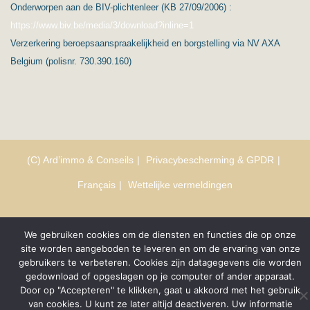
Onderworpen aan de BIV-plichtenleer (KB 27/09/2006) :
https://www.biv.be/media/3/download?inline=1
Verzerkering beroepsaanspraakelijkheid en borgstelling via NV AXA
Belgium (polisnr. 730.390.160)
(C) Ard’immo & Conseils
Privacybescherming & GPDR
Français
Wettelijke vermeldingen
We gebruiken cookies om de diensten en functies die op onze
site worden aangeboden te leveren en om de ervaring van onze
gebruikers te verbeteren. Cookies zijn datagegevens die worden
gedownload of opgeslagen op je computer of ander apparaat.
Door op "Accepteren" te klikken, gaat u akkoord met het gebruik
van cookies. U kunt ze later altijd deactiveren. Uw informatie