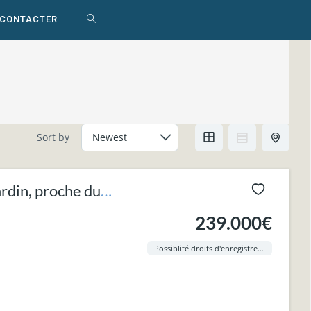
 CONTACTER
TOGGLE
WEBSITE
SEARCH
Sort by
rdin, proche du
239.000€
Possiblité droits d'enregistrement à 3% !