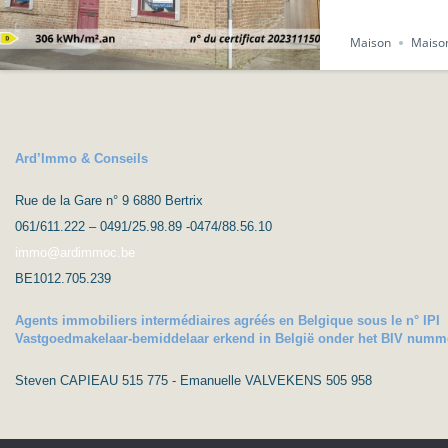
Maison
Maison
Ard’Immo & Conseils
Rue de la Gare n° 9 6880 Bertrix
061/611.222 – 0491/25.98.89 -0474/88.56.10
immo@ardimmoc.be
BE1012.705.239
Agents immobiliers intermédiaires agréés en Belgique sous le n° IPI
Vastgoedmakelaar-bemiddelaar erkend in België onder het BIV numm
Steven CAPIEAU 515 775 - Emanuelle VALVEKENS 505 958