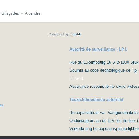
 3 façades
A vendre
Powered by
Estatik
Autorité de surveillance : I.P.I.
Rue du Luxembourg 16 B B-1000 Bruxell
Soumis au code déontologique de l’ipi 
inline=1
Assurance responsabilité civile prof
Toezichthoudende autoriteit
er
Beroepsinstituut van Vastgoedmakelaar
Onderworpen aan de BIV-plichtenleer 
Verzerkering beroepsaanspraakelijkhei