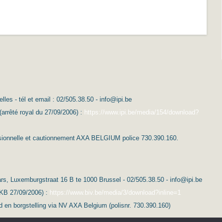
es - tél et email : 02/505.38.50 - info@ipi.be
(arrêté royal du 27/09/2006) :
https://www.ipi.be/media/154/download?
essionnelle et cautionnement AXA BELGIUM police 730.390.160.
s, Luxemburgstraat 16 B te 1000 Brussel - 02/505.38.50 - info@ipi.be
(KB 27/09/2006) :
https://www.biv.be/media/3/download?inline=1
d en borgstelling via NV AXA Belgium (polisnr. 730.390.160)