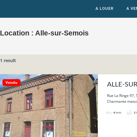
A LOUER
A VE
Location :
Alle-sur-Semois
1 result
Vendu
ALLE-SUR-
centre du 
Rue La Ringe 97, 
Charmante maison 
4
beds
2