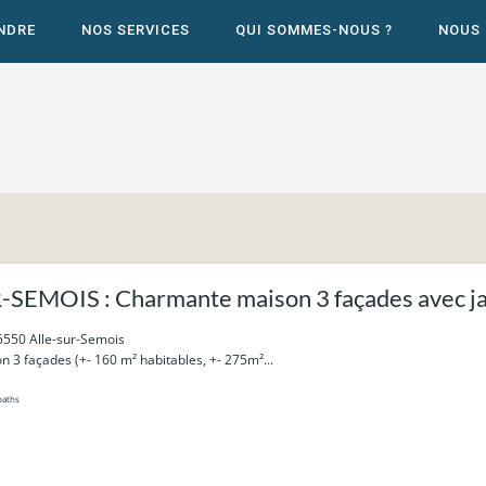
NDRE
NOS SERVICES
QUI SOMMES-NOUS ?
NOUS
SEMOIS : Charmante maison 3 façades avec ja
village.
5550 Alle-sur-Semois
3 façades (+- 160 m² habitables, +- 275m²...
baths