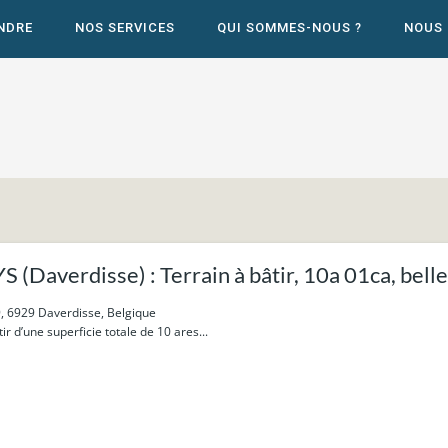
NDRE
NOS SERVICES
QUI SOMMES-NOUS ?
NOUS
(Daverdisse) : Terrain à bâtir, 10a 01ca, bell
9, 6929 Daverdisse, Belgique
ir d’une superficie totale de 10 ares...