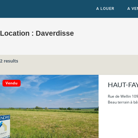
A LOUER
A VE
Location :
Daverdisse
2 results
Vendu
HAUT-FAYS 
Rue de Wellin 10
Beau terrain à bât