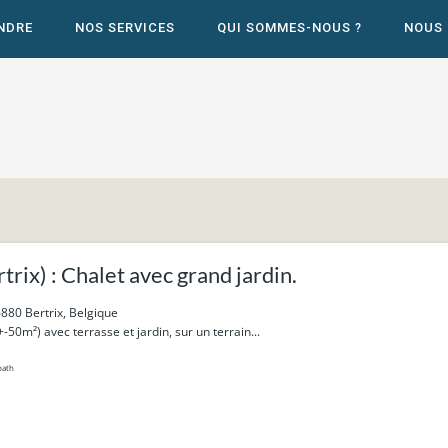
NDRE
NOS SERVICES
QUI SOMMES-NOUS ?
NOUS
rix) : Chalet avec grand jardin.
880 Bertrix, Belgique
-50m²) avec terrasse et jardin, sur un terrain...
bath