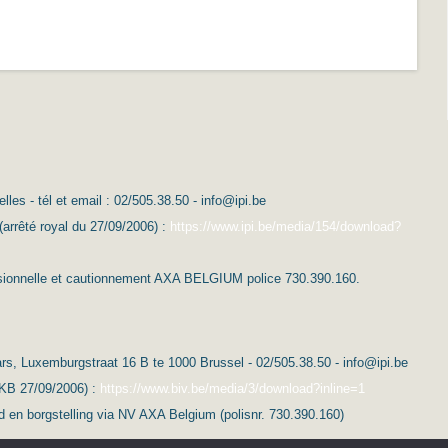
es - tél et email : 02/505.38.50 - info@ipi.be
(arrêté royal du 27/09/2006) :
https://www.ipi.be/media/154/download?
essionnelle et cautionnement AXA BELGIUM police 730.390.160.
s, Luxemburgstraat 16 B te 1000 Brussel - 02/505.38.50 - info@ipi.be
(KB 27/09/2006) :
https://www.biv.be/media/3/download?inline=1
d en borgstelling via NV AXA Belgium (polisnr. 730.390.160)