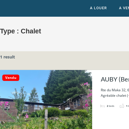
A LOUER
A VE
Type :
Chalet
1 result
Vendu
AUBY (Bert
Rte du Maka 32, 6
Agréable chalet (+
2
beds
1