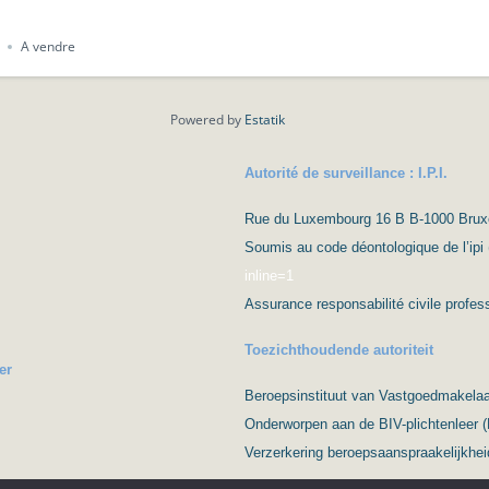
A vendre
Powered by
Estatik
Autorité de surveillance : I.P.I.
Rue du Luxembourg 16 B B-1000 Bruxell
Soumis au code déontologique de l’ipi 
inline=1
Assurance responsabilité civile prof
Toezichthoudende autoriteit
er
Beroepsinstituut van Vastgoedmakelaar
Onderworpen aan de BIV-plichtenleer 
Verzerkering beroepsaanspraakelijkhei