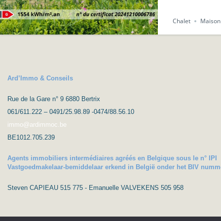
Chalet
Maison
Ard’Immo & Conseils
Rue de la Gare n° 9 6880 Bertrix
061/611.222 – 0491/25.98.89 -0474/88.56.10
immo@ardimmoc.be
BE1012.705.239
Agents immobiliers intermédiaires agréés en Belgique sous le n° IPI
Vastgoedmakelaar-bemiddelaar erkend in België onder het BIV numm
Steven CAPIEAU 515 775 - Emanuelle VALVEKENS 505 958