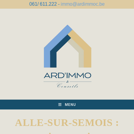
Skip
061/ 611.222 -
immo@ardimmoc.be
to
content
MENU
ALLE-SUR-SEMOIS :