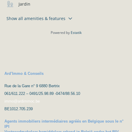
Jardin
Show all amenities & features
Powered by
Estatik
Ard’Immo & Conseils
Rue de la Gare n° 9 6880 Bertrix
061/611.222 – 0491/25.98.89 -0474/88.56.10
immo@ardimmoc.be
BE1012.705.239
Agents immobiliers intermédiaires agréés en Belgique sous le n°
IPI
Vastgoedmakelaar-bemiddelaar erkend in België onder het BIV