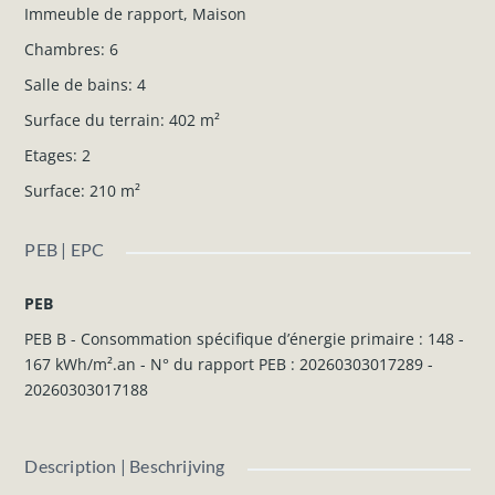
Immeuble de rapport
,
Maison
Chambres
:
6
Salle de bains
:
4
Surface du terrain
:
402
m²
Etages
:
2
Surface
:
210
m²
PEB | EPC
PEB
PEB B - Consommation spécifique d’énergie primaire : 148 -
167 kWh/m².an - N° du rapport PEB : 20260303017289 -
20260303017188
Description | Beschrijving