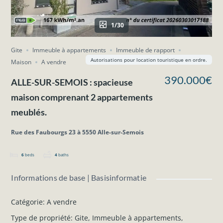
1/30
Gite
Immeuble à appartements
Immeuble de rapport
Autorisations pour location touristique en ordre.
Maison
A vendre
390.000€
ALLE-SUR-SEMOIS : spacieuse
maison comprenant 2 appartements
meublés.
Rue des Faubourgs 23 à 5550 Alle-sur-Semois
6
beds
4
baths
Informations de base | Basisinformatie
Catégorie
:
A vendre
Type de propriété
:
Gite
,
Immeuble à appartements
,