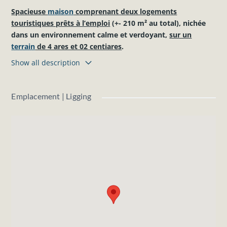
Spacieuse
maison
comprenant deux logements
touristiques prêts à l’emploi
(+- 210 m² au total), nichée
dans un environnement calme et verdoyant,
sur un
terrain
de 4 ares et 02 centiares
.
Show all description
Les logements sont entièrement meublés et équipés,
décorés avec soin pour offrir un confort immédiat à vos
futurs hôtes.
Emplacement | Ligging
Un fort potentiel touristique pour développer une activité
rentable dès l’acquisition.
À visiter sans plus attendre !
Composition des biens :
Logement de 8 personnes (+/- 145 m²) :
Rez-de-chaussée :
Hall d’entrée, séjour, cuisine full équipée, buanderie,
débarras, salle de douche et 2 WC.
1er étage :