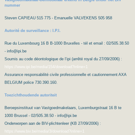
nummer
Steven CAPIEAU 515 775 - Emanuelle VALVEKENS 505 958
Autorité de surveillance : I.P.I.
Rue du Luxembourg 16 B B-1000 Bruxelles - tél et email : 02/505.38.50
- info@ipi.be
Soumis au code déontologique de l’ipi (arrêté royal du 27/09/2006) :
https://www.ipi.be/media/154/download?inline=1
Assurance responsabilité civile professionnelle et cautionnement AXA
BELGIUM police 730.390.160.
Toezichthoudende autoriteit
Beroepsinstituut van Vastgoedmakelaars, Luxemburgstraat 16 B te
1000 Brussel - 02/505.38.50 - info@ipi.be
Onderworpen aan de BIV-plichtenleer (KB 27/09/2006) :
https://www.biv.be/media/3/download?inline=1