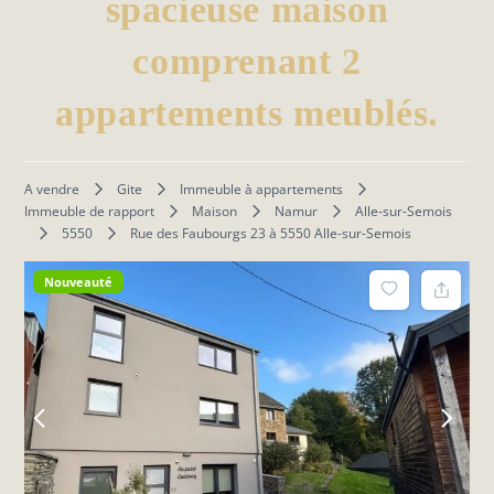
spacieuse maison
comprenant 2
appartements meublés.
A vendre
Gite
Immeuble à appartements
Immeuble de rapport
Maison
Namur
Alle-sur-Semois
5550
Rue des Faubourgs 23 à 5550 Alle-sur-Semois
Nouveauté