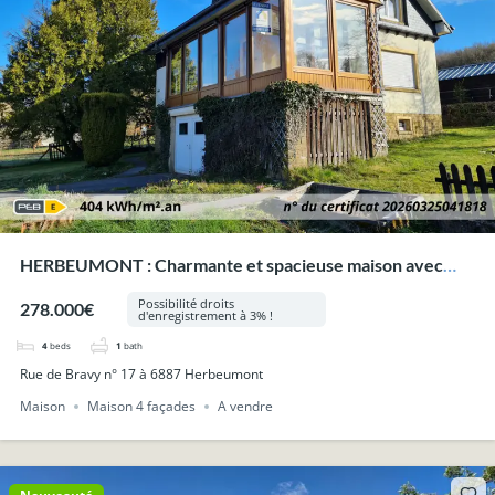
HERBEUMONT : Charmante et spacieuse maison avec
garage et jardin.
Possibilité droits
278.000€
d'enregistrement à 3% !
4
beds
1
bath
Rue de Bravy n° 17 à 6887 Herbeumont
Maison
Maison 4 façades
A vendre