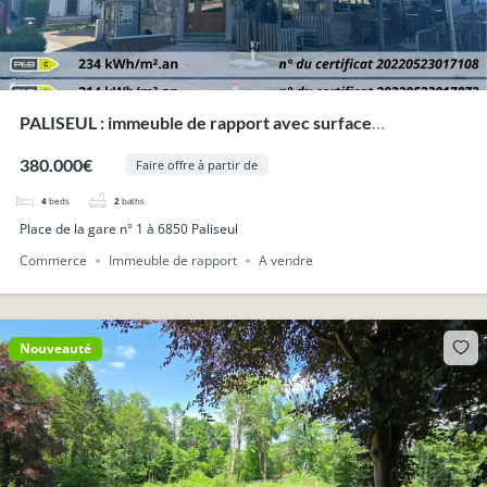
PALISEUL : immeuble de rapport avec surface
commerciale et deux appartements.
380.000€
Faire offre à partir de
4
beds
2
baths
Place de la gare n° 1 à 6850 Paliseul
Commerce
Immeuble de rapport
A vendre
Nouveauté