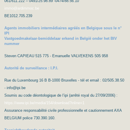
061/611.222 – 0491/25.98.89 -0474/88.56.10
immo@ardimmoc.be
BE1012.705.239
Agents immobiliers intermédiaires agréés en Belgique sous le n°
IPI
Vastgoedmakelaar-bemiddelaar erkend in België onder het BIV
nummer
Steven CAPIEAU 515 775 - Emanuelle VALVEKENS 505 958
Autorité de surveillance : I.P.I.
Rue du Luxembourg 16 B B-1000 Bruxelles - tél et email : 02/505.38.50
- info@ipi.be
Soumis au code déontologique de l’ipi (arrêté royal du 27/09/2006) :
https://www.ipi.be/media/154/download?inline=1
Assurance responsabilité civile professionnelle et cautionnement AXA
BELGIUM police 730.390.160.