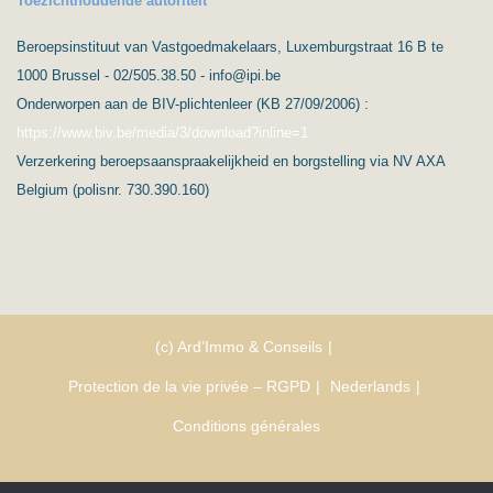
Toezichthoudende autoriteit
Beroepsinstituut van Vastgoedmakelaars, Luxemburgstraat 16 B te
1000 Brussel - 02/505.38.50 - info@ipi.be
Onderworpen aan de BIV-plichtenleer (KB 27/09/2006) :
https://www.biv.be/media/3/download?inline=1
Verzerkering beroepsaanspraakelijkheid en borgstelling via NV AXA
Belgium (polisnr. 730.390.160)
(c) Ard’Immo & Conseils
Protection de la vie privée – RGPD
Nederlands
Conditions générales