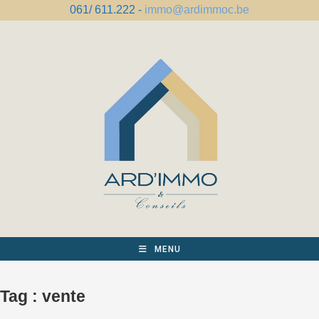
Skip
061/ 611.222 -
immo@ardimmoc.be
to
content
MENU
Tag :
vente