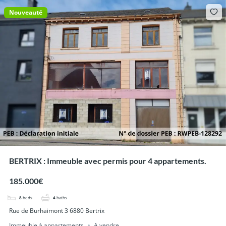
Nouveauté
BERTRIX : Immeuble avec permis pour 4 appartements.
185.000€
8
beds
4
baths
Rue de Burhaimont 3 6880 Bertrix
Immeuble à appartements
A vendre