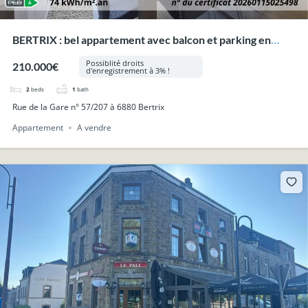
BERTRIX : bel appartement avec balcon et parking en
plein centre-ville.
Possiblité droits
210.000€
d'enregistrement à 3% !
2
beds
1
bath
Rue de la Gare n° 57/207 à 6880 Bertrix
Appartement
A vendre