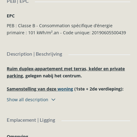
PEB | EPC
EPC
PEB : Classe B - Consommation spécifique d’énergie
primaire : 101 kWh/m².an - Code unique: 20190605500439
Description | Beschrijving
Ruim duplex-appartement met terras, kelder en private
parking
, gelegen nabij het centrum.
Samenstelling van deze
woning
(1ste + 2de verdieping):
1ste verdieping:
Show all description
Inkomhal, woonkamer (salon en eetkamer) met ingerichte
keuken (koelkast, oven, dampkap, elektrische kookplaten ...),
wasruimte, apart toilet, terras.
Emplacement | Ligging
2de verdieping :
Nachthal, 2 slaapkamers, badkamer (douche, meubel met
Omgeving