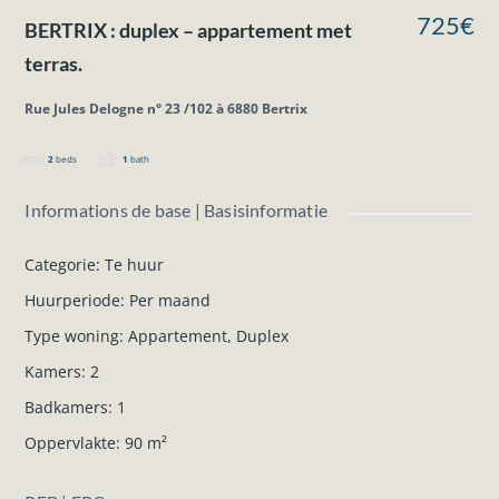
725€
BERTRIX : duplex – appartement met
terras.
Rue Jules Delogne n° 23 /102 à 6880 Bertrix
2
beds
1
bath
Informations de base | Basisinformatie
Categorie
:
Te huur
Huurperiode
:
Per maand
Type woning
:
Appartement
,
Duplex
Kamers
:
2
Badkamers
:
1
Oppervlakte
:
90
m²