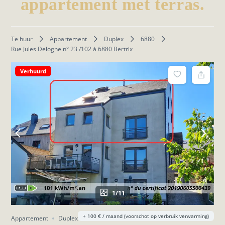
appartement met terras.
Te huur
Appartement
Duplex
6880
Rue Jules Delogne n° 23 /102 à 6880 Bertrix
Verhuurd
1/11
+ 100 € / maand (voorschot op verbruik verwarming)
Appartement
Duplex
Te huur