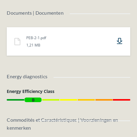
Aarzel niet om contact met ons op te nemen voor meer
Documents | Documenten
informatie.
PEB-2-1.pdf
1,21 MB
Energy diagnostics
Energy Efficiency Class
B
Commodités et Caractéristiques | Voorzieningen en
kenmerken