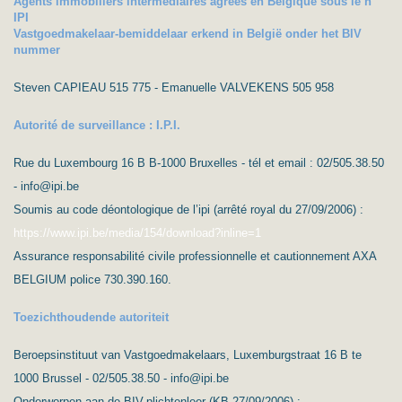
Agents immobiliers intermédiaires agréés en Belgique sous le n°
IPI
Vastgoedmakelaar-bemiddelaar erkend in België onder het BIV
nummer
Steven CAPIEAU 515 775 - Emanuelle VALVEKENS 505 958
Autorité de surveillance : I.P.I.
Rue du Luxembourg 16 B B-1000 Bruxelles - tél et email : 02/505.38.50
- info@ipi.be
Soumis au code déontologique de l’ipi (arrêté royal du 27/09/2006) :
https://www.ipi.be/media/154/download?inline=1
Assurance responsabilité civile professionnelle et cautionnement AXA
BELGIUM police 730.390.160.
Toezichthoudende autoriteit
Beroepsinstituut van Vastgoedmakelaars, Luxemburgstraat 16 B te
1000 Brussel - 02/505.38.50 - info@ipi.be
Onderworpen aan de BIV-plichtenleer (KB 27/09/2006) :