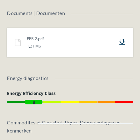
Frais d’état des lieux d’entrée à prévoir !
Documents | Documenten
N'hésitez pas à nous contacter pour plus d'informations.
PEB-2.pdf
1,21 Mo
Energy diagnostics
Energy Efficiency Class
B
Commodités et Caractéristiques | Voorzieningen en
kenmerken