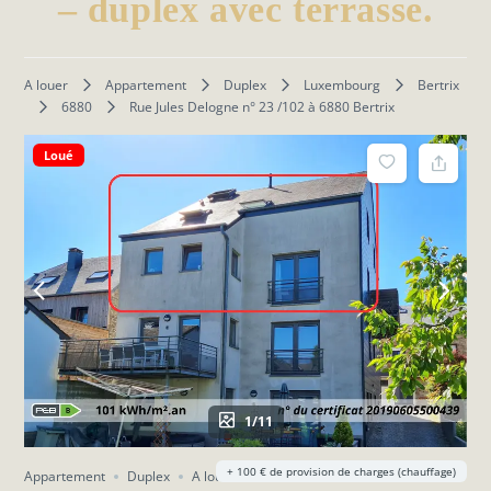
– duplex avec terrasse.
A louer
Appartement
Duplex
Luxembourg
Bertrix
6880
Rue Jules Delogne n° 23 /102 à 6880 Bertrix
Loué
1/11
+ 100 € de provision de charges (chauffage)
Appartement
Duplex
A louer