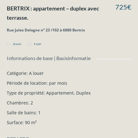
725€
BERTRIX : appartement – duplex avec
terrasse.
Rue Jules Delogne n° 23 /102 à 6880 Bertrix
2
beds
1
bath
Informations de base | Basisinformatie
Catégorie
:
A louer
Période de location
:
par mois
Type de propriété
:
Appartement
,
Duplex
Chambres
:
2
Salle de bains
:
1
Surface
:
90
m²