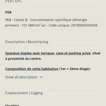
PEB | EPC
PEB
PEB : Classe B - Consommation spécifique d’énergie
primaire : 101 kWh/m².an - Code unique: 20190605500439
Description | Beschrijving
Spacieux duplex avec terrasse, cave et parking privé
, situé
à proximité du centre.
Composition de cette habitation
(1er + 2ème étage):
1er étage :
Show all description
Hall d’entrée, séjour (salon et salle à manger) avec cuisine
équipée (frigo, four, hotte, taque électrique, …), buanderie,
WC séparé, terrasse.
Emplacement | Ligging
2ème étage :
Hall de nuit, 2 chambres, salle de bains (douche, meuble
Quartier