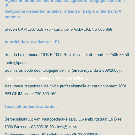
Agents immobiliers intermédiaires agréés en Belgique sous le n°
IPI
Vastgoedmakelaar-bemiddelaar erkend in België onder het BIV
nummer
Steven CAPIEAU 515 775 - Emanuelle VALVEKENS 505 958
Autorité de surveillance : I.P.I.
Rue du Luxembourg 16 B B-1000 Bruxelles - tél et email : 02/505.38.50
- info@ipi.be
Soumis au code déontologique de l’ipi (arrêté royal du 27/09/2006) :
https://www.ipi.be/media/154/download?inline=1
Assurance responsabilité civile professionnelle et cautionnement AXA
BELGIUM police 730.390.160.
Toezichthoudende autoriteit
Beroepsinstituut van Vastgoedmakelaars, Luxemburgstraat 16 B te
1000 Brussel - 02/505.38.50 - info@ipi.be
Onderworpen aan de BIV-plichtenleer (KB 27/09/2006) :