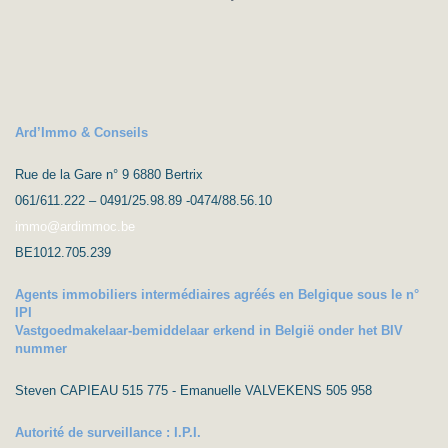
Ard’Immo & Conseils
Rue de la Gare n° 9 6880 Bertrix
061/611.222 – 0491/25.98.89 -0474/88.56.10
immo@ardimmoc.be
BE1012.705.239
Agents immobiliers intermédiaires agréés en Belgique sous le n°
IPI
Vastgoedmakelaar-bemiddelaar erkend in België onder het BIV
nummer
Steven CAPIEAU 515 775 - Emanuelle VALVEKENS 505 958
Autorité de surveillance : I.P.I.