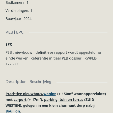
Badkamers
:
1
Verdiepingen
:
1
Bouwjaar
:
2024
PEB | EPC
EPC
PEB : niewbouw - definitieve rapport wordt opgesteld na
einde werken. Referentie initieel PEB dossier : RWPEB-
127609
Description | Beschrijving
Prachtige nieuwbouw
woning
(+-150m² woonoppervlakte)
met
carport
(+-17m²),
parking, tuin en terras
(ZUID-
WESTEN), gelegen in een klein charmant dorp nabij
Bouillon
.