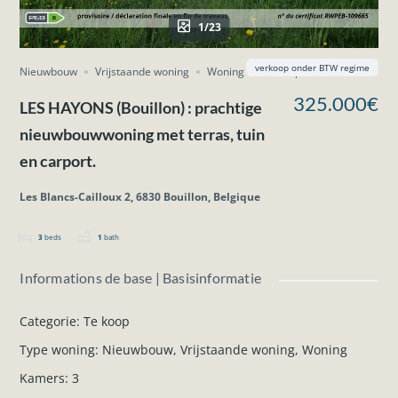
1/23
verkoop onder BTW regime
Nieuwbouw
Vrijstaande woning
Woning
Te koop
325.000€
LES HAYONS (Bouillon) : prachtige
nieuwbouwwoning met terras, tuin
en carport.
Les Blancs-Cailloux 2, 6830 Bouillon, Belgique
3
beds
1
bath
Informations de base | Basisinformatie
Categorie
:
Te koop
Type woning
:
Nieuwbouw
,
Vrijstaande woning
,
Woning
Kamers
:
3