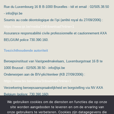
Rue du Luxembourg 16 B B-1000 Bruxelles - tél et email : 02/505.38.50
- info@ipi.be
Soumis au code déontologique de l’ipi (arrêté royal du 27/09/2006) :
https://www.ipi.be/media/154/download?inline=1
Assurance responsabilité civile professionnelle et cautionnement AXA
BELGIUM police 730.390.160.
Toezichthoudende autoriteit
Beroepsinstituut van Vastgoedmakelaars, Luxemburgstraat 16 B te
1000 Brussel - 02/505.38.50 - info@ipi.be
Onderworpen aan de BIV-plichtenleer (KB 27/09/2006) :
https://www.biv.be/media/3/download?inline=1
Verzerkering beroepsaanspraakelijkheid en borgstelling via NV AXA
Belgium (polisnr. 730.390.160)
We gebruiken cookies om de diensten en functies die op onze
site worden aangeboden te leveren en om de ervaring van
onze gebruikers te verbeteren. Cookies zijn datagegevens die