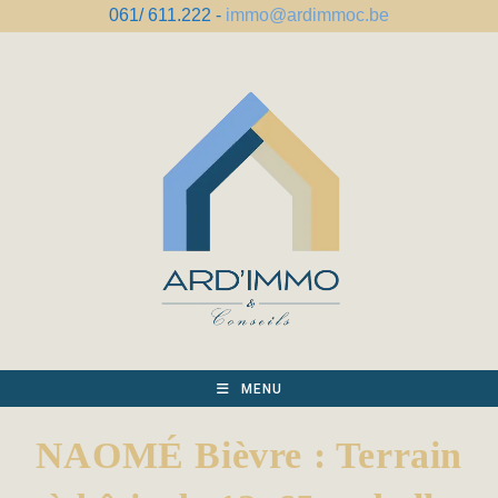
Skip
061/ 611.222 -
immo@ardimmoc.be
to
content
MENU
NAOMÉ Bièvre : Terrain