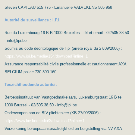
Steven CAPIEAU 515 775 - Emanuelle VALVEKENS 505 958
Autorité de surveillance : I.P.I.
Rue du Luxembourg 16 B B-1000 Bruxelles - tél et email : 02/505.38.50
- info@ipi.be
Soumis au code déontologique de l’ipi (arrêté royal du 27/09/2006) :
https://www.ipi.be/media/154/download?inline=1
Assurance responsabilité civile professionnelle et cautionnement AXA
BELGIUM police 730.390.160.
Toezichthoudende autoriteit
Beroepsinstituut van Vastgoedmakelaars, Luxemburgstraat 16 B te
1000 Brussel - 02/505.38.50 - info@ipi.be
Onderworpen aan de BIV-plichtenleer (KB 27/09/2006) :
https://www.biv.be/media/3/download?inline=1
Verzerkering beroepsaanspraakelijkheid en borgstelling via NV AXA