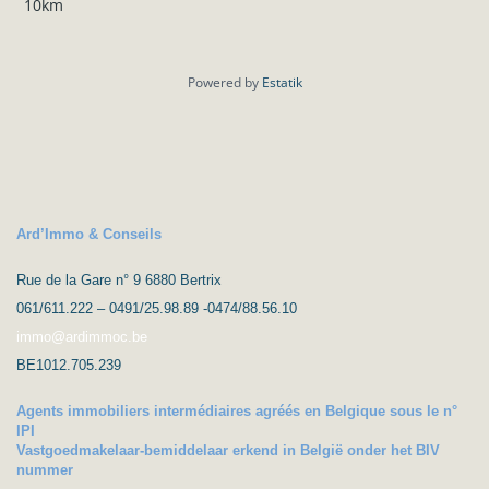
10km
Powered by
Estatik
Ard’Immo & Conseils
Rue de la Gare n° 9 6880 Bertrix
061/611.222 – 0491/25.98.89 -0474/88.56.10
immo@ardimmoc.be
BE1012.705.239
Agents immobiliers intermédiaires agréés en Belgique sous le n°
IPI
Vastgoedmakelaar-bemiddelaar erkend in België onder het BIV
nummer