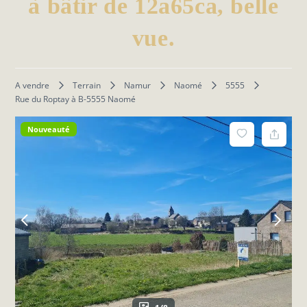
à bâtir de 12a65ca, belle
vue.
A vendre
Terrain
Namur
Naomé
5555
Rue du Roptay à B-5555 Naomé
Nouveauté