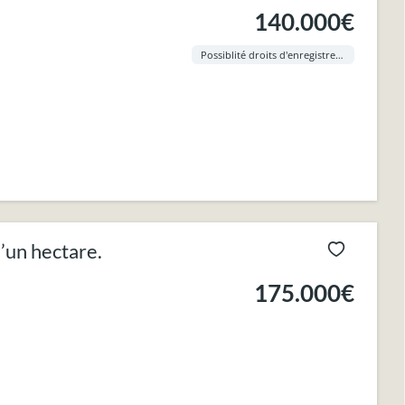
140.000€
Possiblité droits d'enregistrement à 3% !
’un hectare.
175.000€