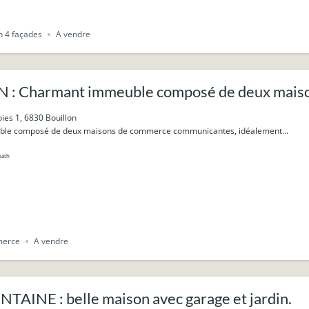
 4 façades
A vendre
 : Charmant immeuble composé de deux mais
antes
ies 1, 6830 Bouillon
le composé de deux maisons de commerce communicantes, idéalement...
bath
merce
A vendre
AINE : belle maison avec garage et jardin.