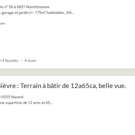
lle n° 56 à 6831 Noirefontaine
 garage et jardin (+- 175m² habitables, 3/4...
baths
 4 façades
A louer
re : Terrain à bâtir de 12a65ca, belle vue.
 B-5555 Naomé
une superficie de 12 ares et 65...