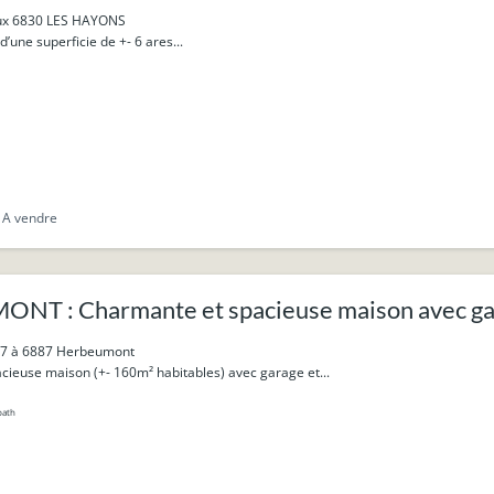
oux 6830 LES HAYONS
 d’une superficie de +- 6 ares...
A vendre
T : Charmante et spacieuse maison avec gara
17 à 6887 Herbeumont
ieuse maison (+- 160m² habitables) avec garage et...
bath