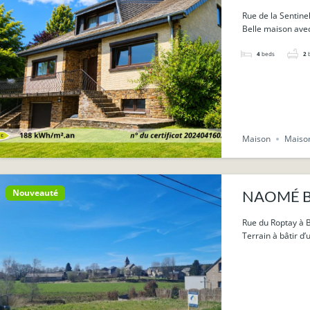
Rue de la Sentine
Belle maison avec
4
beds
2
Maison
Maison
Nouveauté
NAOMÉ Bièv
Rue du Roptay à
Terrain à bâtir d’