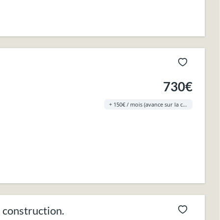
730€
+ 150€ / mois (avance sur la consommation de mazout et d’eau avec décompte annuel)
 construction.