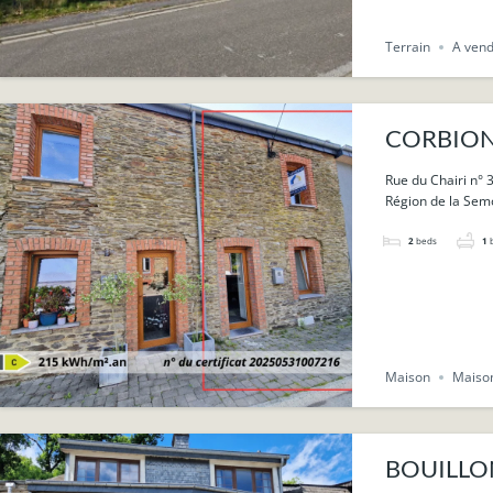
Terrain
A ven
CORBION :
Rue du Chairi n° 
Région de la Sem
2
beds
1
Maison
Maiso
BOUILLON 