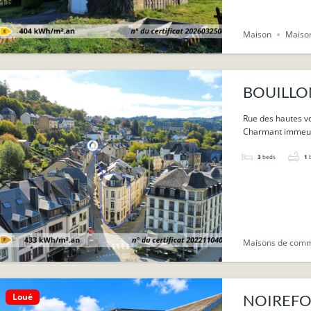
Maison
Maison
BOUILLON
communic
Rue des hautes vo
Charmant immeub
3
beds
1
Maisons de com
Loué
NOIREFONT