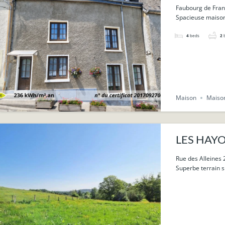
Faubourg de Fran
Spacieuse maison 
4
beds
2
Maison
Maiso
LES HAYONS
Rue des Alleines 
Superbe terrain si