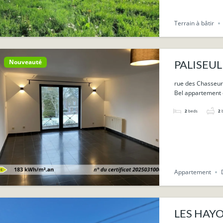
Terrain à bâtir
Nouveauté
PALISEUL :
rue des Chasseurs
Bel appartement d
2
beds
2
Appartement
LES HAYON