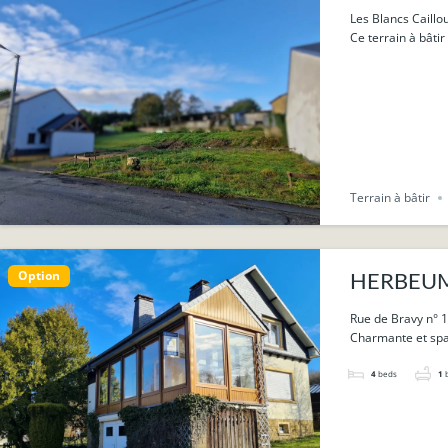
Les Blancs Caill
Ce terrain à bâtir
Terrain à bâtir
Option
HERBEUMON
Rue de Bravy n° 
Charmante et spac
4
beds
1