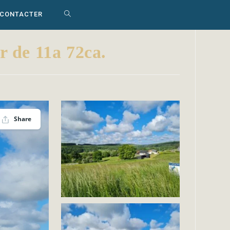
 CONTACTER
TOGGLE
WEBSITE
 de 11a 72ca.
SEARCH
Share