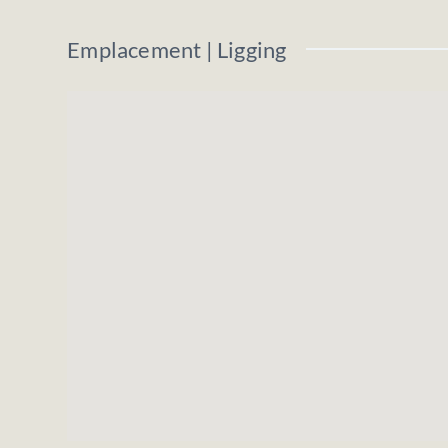
Pour construction d’une habitation 4 faç
Emplacement | Ligging
Bonne situation dans une rue avec peu de
Prix demandé : 88.000 €
Les informations et superficies ci-dessus 
N'hésitez pas à nous contacter pour plus 