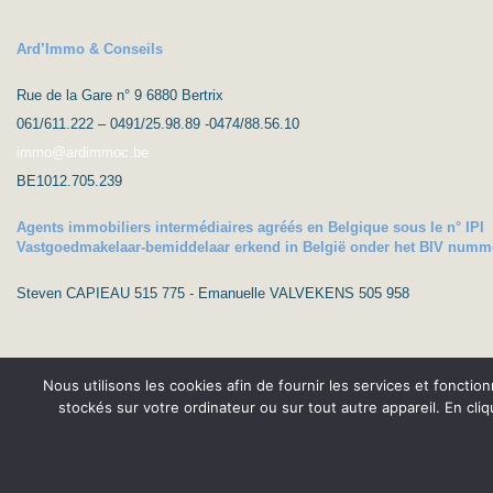
Ard’Immo & Conseils
Rue de la Gare n° 9 6880 Bertrix
061/611.222 – 0491/25.98.89 -0474/88.56.10
immo@ardimmoc.be
BE1012.705.239
Agents immobiliers intermédiaires agréés en Belgique sous le n° IPI
Vastgoedmakelaar-bemiddelaar erkend in België onder het BIV numm
Steven CAPIEAU 515 775 - Emanuelle VALVEKENS 505 958
Nous utilisons les cookies afin de fournir les services et fonctio
stockés sur votre ordinateur ou sur tout autre appareil. En cli
(c) Ard’Imm