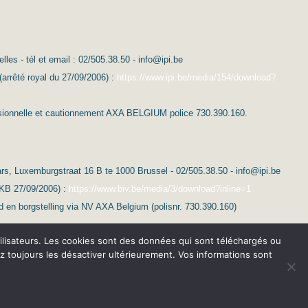
es - tél et email : 02/505.38.50 - info@ipi.be
(arrêté royal du 27/09/2006) :
https://www.ipi.be/media/154/download?
essionnelle et cautionnement AXA BELGIUM police 730.390.160.
s, Luxemburgstraat 16 B te 1000 Brussel - 02/505.38.50 - info@ipi.be
(KB 27/09/2006) :
https://www.biv.be/media/3/download?inline=1
d en borgstelling via NV AXA Belgium (polisnr. 730.390.160)
 utilisateurs. Les cookies sont des données qui sont téléchargés ou
ez toujours les désactiver ultérieurement. Vos informations sont
tions générales