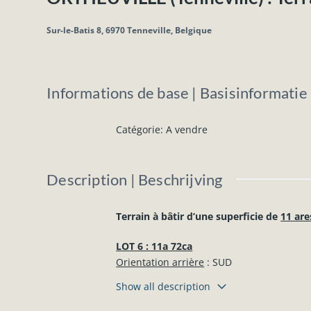
Sur-le-Batis 8, 6970 Tenneville, Belgique
Informations de base | Basisinformatie
Catégorie
:
A vendre
Description | Beschrijving
Terrain à bâtir d’une superficie de
11 are
LOT 6 : 11a 72ca
Orientation arrière
: SUD
Largeur parcelle
: +- 21,32 mètres
Show all description
Profondeur parcelle
: +- 50,69 à 60,81 mè
Eau et électricité présents dans la rue.