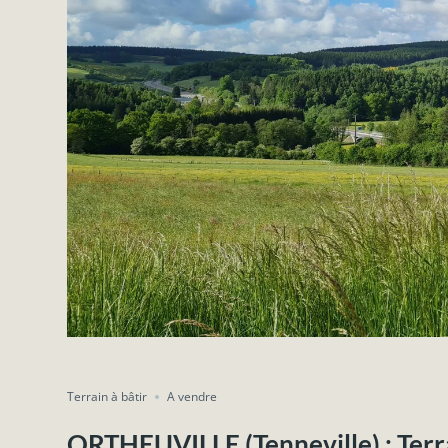
Terrain à bâtir
A vendre
ORTHEUVILLE (Tenneville) : Terra