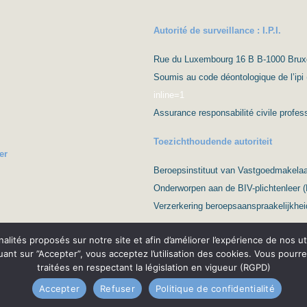
Autorité de surveillance : I.P.I.
Rue du Luxembourg 16 B B-1000 Bruxell
Soumis au code déontologique de l’ipi 
inline=1
Assurance responsabilité civile prof
Toezichthoudende autoriteit
er
Beroepsinstituut van Vastgoedmakelaar
Onderworpen aan de BIV-plichtenleer 
Verzerkering beroepsaanspraakelijkhei
nnalités proposés sur notre site et afin d’améliorer l’expérience de nos
quant sur ”Accepter”, vous acceptez l’utilisation des cookies. Vous pourr
traitées en respectant la législation en vigueur (RGPD)
o & Conseils
Protection de la vie privée – RGPD
Nederlands
Condi
Accepter
Refuser
Politique de confidentialité