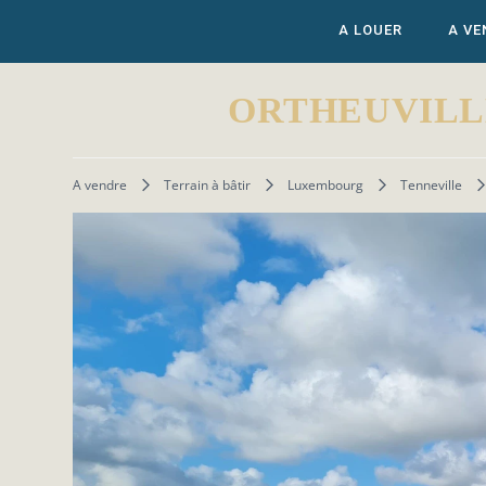
A LOUER
A VE
ORTHEUVILLE (T
A vendre
Terrain à bâtir
Luxembourg
Tenneville