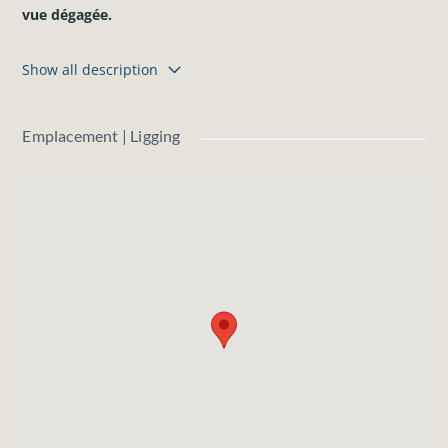
vue dégagée.
LOT 7 : 14a 79ca
Show all description
Orientation arrière
: SUD
Largeur parcelle
: +- 16,15 mètres
Profondeur parcelle
: +- 60,81 à +- 69,14 mètres
Emplacement | Ligging
Eau et électricité présents dans la rue.
Pour construction d’une habitation 4 façades.
Bonne situation dans une rue avec peu de passage, à
proximité de la N4 et de lieux touristiques comme Saint-
Hubert, La Roche, Bastogne, …
Prix demandé : 105.000 €
Les informations et superficies ci-dessus sont données à
titre indicatif et sont non contractuelles.
N'hésitez pas à nous contacter pour plus d'informations.