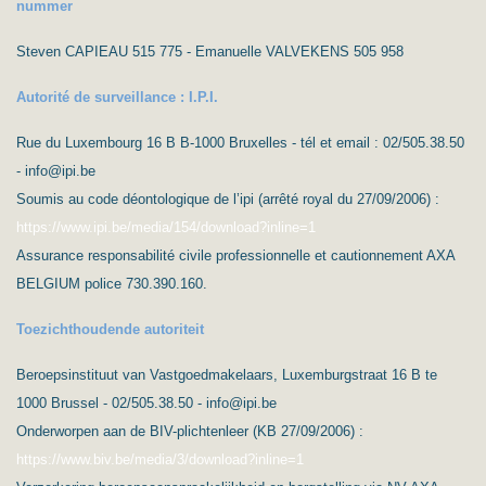
nummer
Steven CAPIEAU 515 775 - Emanuelle VALVEKENS 505 958
Autorité de surveillance : I.P.I.
Rue du Luxembourg 16 B B-1000 Bruxelles - tél et email : 02/505.38.50
- info@ipi.be
Soumis au code déontologique de l’ipi (arrêté royal du 27/09/2006) :
https://www.ipi.be/media/154/download?inline=1
Assurance responsabilité civile professionnelle et cautionnement AXA
BELGIUM police 730.390.160.
Toezichthoudende autoriteit
Beroepsinstituut van Vastgoedmakelaars, Luxemburgstraat 16 B te
1000 Brussel - 02/505.38.50 - info@ipi.be
Onderworpen aan de BIV-plichtenleer (KB 27/09/2006) :
https://www.biv.be/media/3/download?inline=1