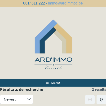
Skip
061/ 611.222 -
immo@ardimmoc.be
to
content
MENU
Résultats de recherche
2 results