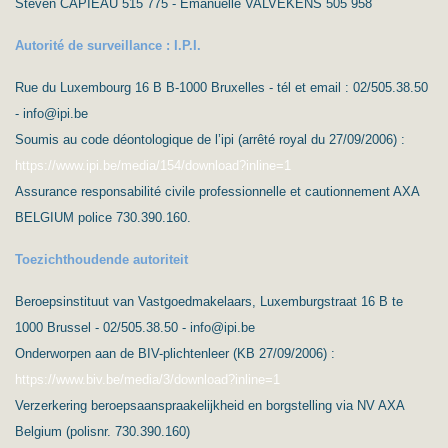
Steven CAPIEAU 515 775 - Emanuelle VALVEKENS 505 958
Autorité de surveillance : I.P.I.
Rue du Luxembourg 16 B B-1000 Bruxelles - tél et email : 02/505.38.50
- info@ipi.be
Soumis au code déontologique de l’ipi (arrêté royal du 27/09/2006) :
https://www.ipi.be/media/154/download?inline=1
Assurance responsabilité civile professionnelle et cautionnement AXA
BELGIUM police 730.390.160.
Toezichthoudende autoriteit
Beroepsinstituut van Vastgoedmakelaars, Luxemburgstraat 16 B te
1000 Brussel - 02/505.38.50 - info@ipi.be
Onderworpen aan de BIV-plichtenleer (KB 27/09/2006) :
https://www.biv.be/media/3/download?inline=1
Verzerkering beroepsaanspraakelijkheid en borgstelling via NV AXA
Belgium (polisnr. 730.390.160)