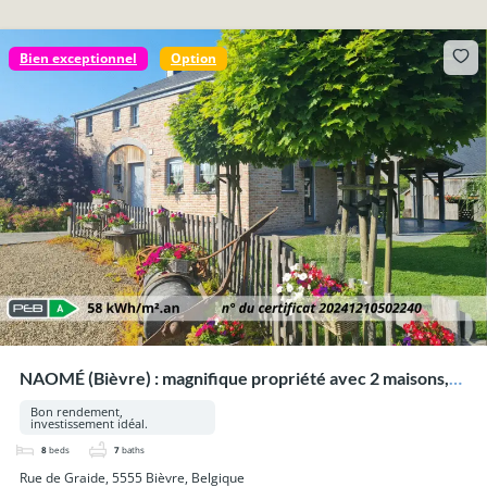
Bien exceptionnel
Option
NAOMÉ (Bièvre) : magnifique propriété avec 2 maisons,
piscine, wellness, sur 33a 53ca.
Bon rendement,
investissement idéal.
8
beds
7
baths
Rue de Graide, 5555 Bièvre, Belgique