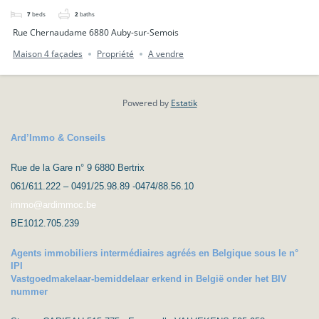
7
beds
2
baths
Rue Chernaudame 6880 Auby-sur-Semois
Maison 4 façades
Propriété
A vendre
Powered by
Estatik
Ard’Immo & Conseils
Rue de la Gare n° 9 6880 Bertrix
061/611.222 – 0491/25.98.89 -0474/88.56.10
immo@ardimmoc.be
BE1012.705.239
Agents immobiliers intermédiaires agréés en Belgique sous le n°
IPI
Vastgoedmakelaar-bemiddelaar erkend in België onder het BIV
nummer