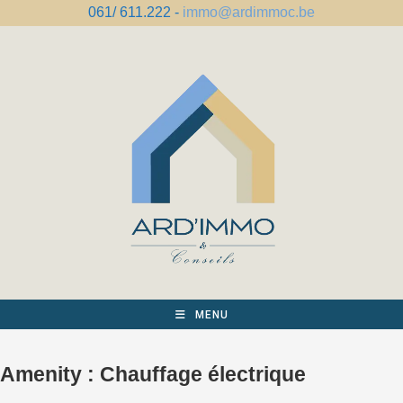
Skip
061/ 611.222 -
immo@ardimmoc.be
to
content
MENU
Amenity :
Chauffage électrique