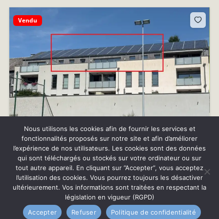
Vendu
Nous utilisons les cookies afin de fournir les services et
fonctionnalités proposés sur notre site et afin d’améliorer
l’expérience de nos utilisateurs. Les cookies sont des données
BERTRIX : Spacieux et lumineux appartement avec
qui sont téléchargés ou stockés sur votre ordinateur ou sur
grande terrasse et garage privatif.
tout autre appareil. En cliquant sur ”Accepter”, vous acceptez
Possiblité droits
245.000€
d'enregistrement à 3% !
l’utilisation des cookies. Vous pourrez toujours les désactiver
ultérieurement. Vos informations sont traitées en respectant la
2
beds
2
baths
législation en vigueur (RGPD)
Rue du Stade n° 5/203 à 6880 Bertrix
Accepter
Refuser
Politique de confidentialité
Appartement
A vendre