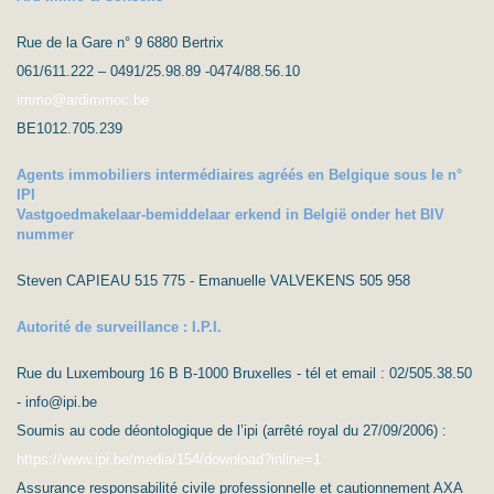
Rue de la Gare n° 9 6880 Bertrix
061/611.222 – 0491/25.98.89 -0474/88.56.10
immo@ardimmoc.be
BE1012.705.239
Agents immobiliers intermédiaires agréés en Belgique sous le n°
IPI
Vastgoedmakelaar-bemiddelaar erkend in België onder het BIV
nummer
Steven CAPIEAU 515 775 - Emanuelle VALVEKENS 505 958
Autorité de surveillance : I.P.I.
Rue du Luxembourg 16 B B-1000 Bruxelles - tél et email : 02/505.38.50
- info@ipi.be
Soumis au code déontologique de l’ipi (arrêté royal du 27/09/2006) :
https://www.ipi.be/media/154/download?inline=1
Assurance responsabilité civile professionnelle et cautionnement AXA