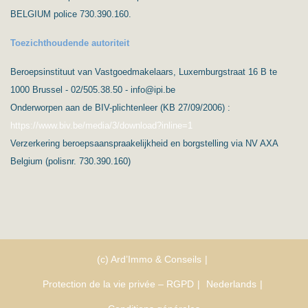
BELGIUM police 730.390.160.
Toezichthoudende autoriteit
Beroepsinstituut van Vastgoedmakelaars, Luxemburgstraat 16 B te
1000 Brussel - 02/505.38.50 - info@ipi.be
Onderworpen aan de BIV-plichtenleer (KB 27/09/2006) :
https://www.biv.be/media/3/download?inline=1
Verzerkering beroepsaanspraakelijkheid en borgstelling via NV AXA
Belgium (polisnr. 730.390.160)
(c) Ard’Immo & Conseils
Protection de la vie privée – RGPD
Nederlands