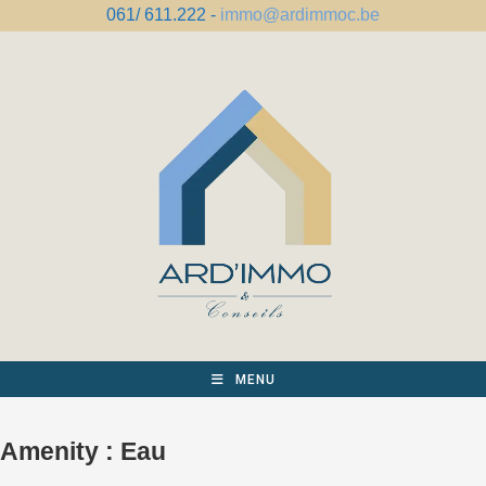
Skip
061/ 611.222 -
immo@ardimmoc.be
to
content
MENU
Amenity :
Eau