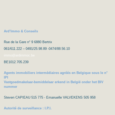
Ard’Immo & Conseils
Rue de la Gare n° 9 6880 Bertrix
061/611.222 – 0491/25.98.89 -0474/88.56.10
immo@ardimmoc.be
BE1012.705.239
Agents immobiliers intermédiaires agréés en Belgique sous le n°
IPI
Vastgoedmakelaar-bemiddelaar erkend in België onder het BIV
nummer
Steven CAPIEAU 515 775 - Emanuelle VALVEKENS 505 958
Autorité de surveillance : I.P.I.