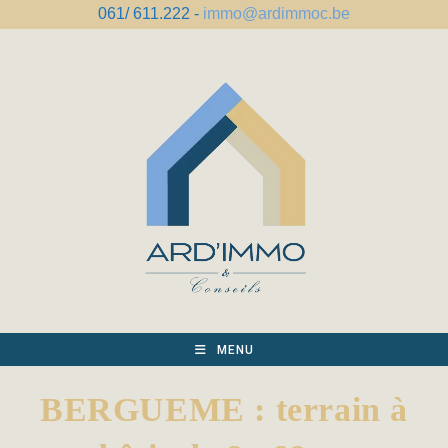
Skip
061/ 611.222 -
immo@ardimmoc.be
to
content
MENU
BERGUEME : terrain à