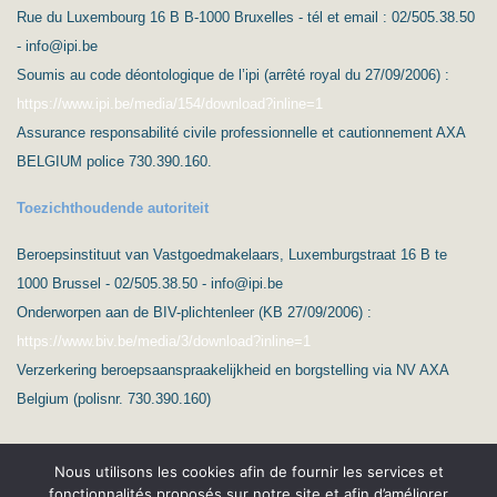
Rue du Luxembourg 16 B B-1000 Bruxelles - tél et email : 02/505.38.50
- info@ipi.be
Soumis au code déontologique de l’ipi (arrêté royal du 27/09/2006) :
https://www.ipi.be/media/154/download?inline=1
Assurance responsabilité civile professionnelle et cautionnement AXA
BELGIUM police 730.390.160.
Toezichthoudende autoriteit
Beroepsinstituut van Vastgoedmakelaars, Luxemburgstraat 16 B te
1000 Brussel - 02/505.38.50 - info@ipi.be
Onderworpen aan de BIV-plichtenleer (KB 27/09/2006) :
https://www.biv.be/media/3/download?inline=1
Verzerkering beroepsaanspraakelijkheid en borgstelling via NV AXA
Belgium (polisnr. 730.390.160)
Nous utilisons les cookies afin de fournir les services et
fonctionnalités proposés sur notre site et afin d’améliorer