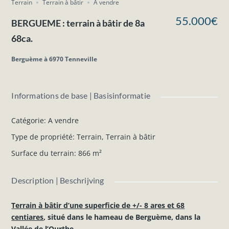
Terrain
Terrain à bâtir
A vendre
55.000€
BERGUEME : terrain à bâtir de 8a
68ca.
Berguème à 6970 Tenneville
Informations de base | Basisinformatie
Catégorie
:
A vendre
Type de propriété
:
Terrain
,
Terrain à bâtir
Surface du terrain
:
866
m²
Description | Beschrijving
Terrain à bâtir d’une superficie de +/- 8 ares et 68
centiares
, situé dans le hameau de Berguème, dans la
Vallée de l’Ourthe.