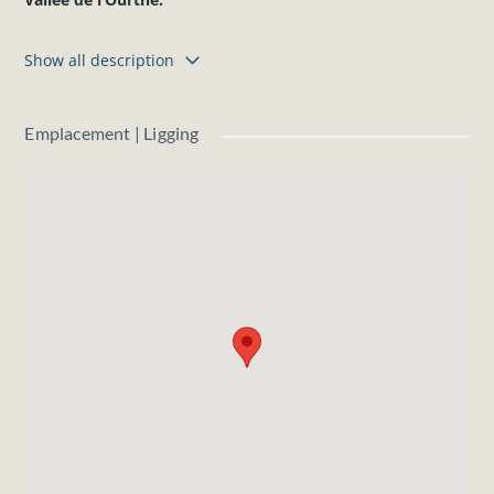
Terrain situé hors lotissement !
Show all description
Largeur à rue
: +/- 31 mètres
Profondeur
: +/- 26 mètres
Emplacement | Ligging
Orientation arrière
: nord
Plan de secteur
: zone d’habitat à caractère rural
Eau et électricité dans la rue.
Pas d’égouts, prévoir une station d’épuration individuelle.
Très belle situation au calme dans un cadre verdoyant, à
proximité de belles promenades le long de l’Ourthe.
Tenneville et la N4 sont situés à quelques kms seulement.
Le village est situé à 15min de Bastogne, La Roche et
Saint-Hubert.
Prix de
vente
: 55.000 €
Les informations et superficies ci-dessus sont données à
titre indicatif et sont non contractuelles.