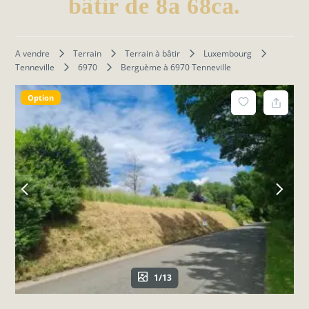
bâtir de 8a 68ca.
A vendre
Terrain
Terrain à bâtir
Luxembourg
Tenneville
6970
Berguème à 6970 Tenneville
Option
1/13