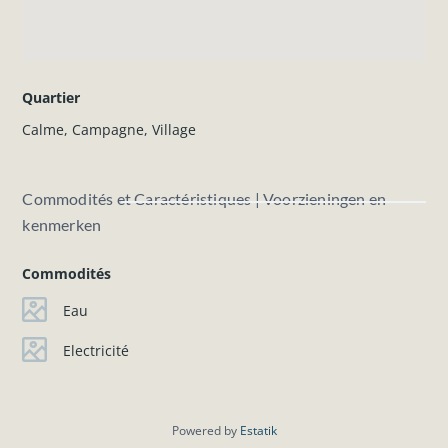
N'hésitez pas à nous contacter pour plus d'informations.
Quartier
Calme
,
Campagne
,
Village
Commodités et Caractéristiques | Voorzieningen en
kenmerken
Commodités
Eau
Electricité
Powered by
Estatik