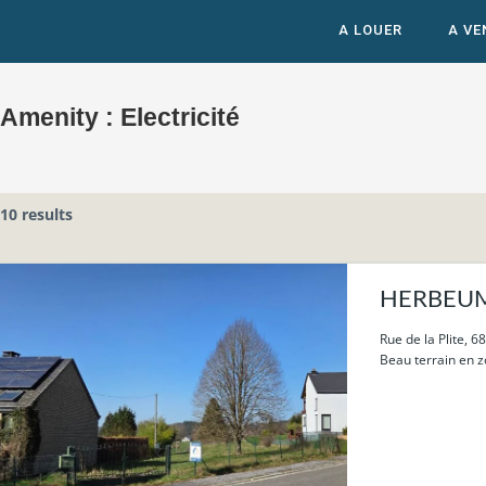
A LOUER
A VE
Amenity :
Electricité
10 results
HERBEUMON
Rue de la Plite, 
Beau terrain en zo