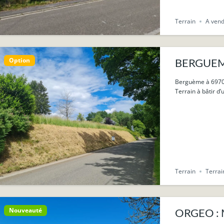
Terrain
A ven
Option
BERGUEME 
Berguème à 6970
Terrain à bâtir d’u
Terrain
Terrai
Nouveauté
ORGEO : M