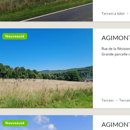
Terrain à bâtir
Nouveauté
AGIMONT (H
Rue de la Résist
Grande parcelle de
Terrain
Terrai
Nouveauté
AGIMONT (H