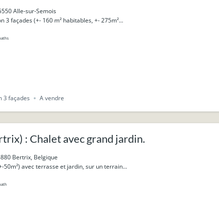
village.
5550 Alle-sur-Semois
3 façades (+- 160 m² habitables, +- 275m²...
baths
 3 façades
A vendre
rix) : Chalet avec grand jardin.
880 Bertrix, Belgique
-50m²) avec terrasse et jardin, sur un terrain...
bath