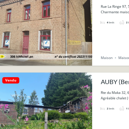
centre du 
Rue La Ringe 97, 
Charmante maison 
4
beds
2
Maison
Maison
Vendu
AUBY (Bert
Rte du Maka 32, 6
Agréable chalet (+
2
beds
1