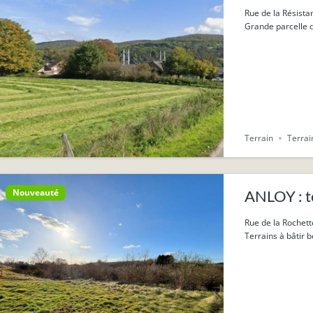
Rue de la Résist
Grande parcelle de
Terrain
Terrai
Nouveauté
ANLOY : te
Rue de la Rochett
Terrains à bâtir b