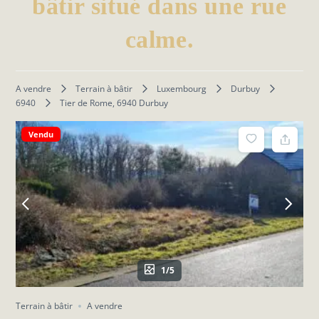
bâtir situé dans une rue
calme.
A vendre
Terrain à bâtir
Luxembourg
Durbuy
6940
Tier de Rome, 6940 Durbuy
Vendu
1/5
Terrain à bâtir
A vendre