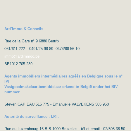
Ard’Immo & Conseils
Rue de la Gare n° 9 6880 Bertrix
061/611.222 – 0491/25.98.89 -0474/88.56.10
immo@ardimmoc.be
BE1012.705.239
Agents immobiliers intermédiaires agréés en Belgique sous le n°
IPI
Vastgoedmakelaar-bemiddelaar erkend in België onder het BIV
nummer
Steven CAPIEAU 515 775 - Emanuelle VALVEKENS 505 958
Autorité de surveillance : I.P.I.
Rue du Luxembourg 16 B B-1000 Bruxelles - tél et email : 02/505.38.50