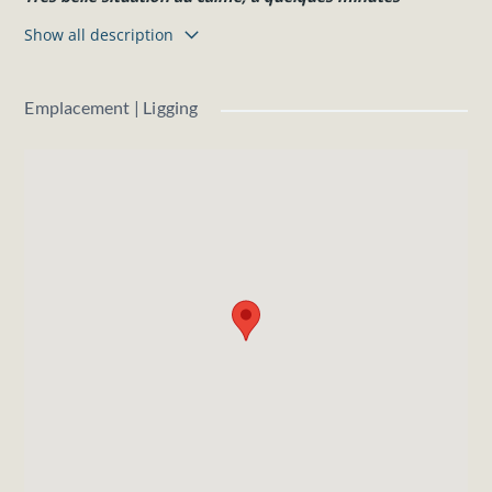
seulement du centre de
Durbuy
.
Show all description
Lot 14 : 10a 39ca
Largeur à rue
: +- 18,35 m
Emplacement | Ligging
Profondeur
: +- 50,62 m à +- 54,27 m
Orientation arrière
: sud-est
Eau et électricité dans la rue.
Pas d’égouts dans la rue, prévoir station d’épuration
individuelle.
La construction d’un
gite
ou hébergement touristique n’est
pas autorisé.
Situé à 1,5 km du centre de « la plus petite ville du monde
» et des commerces et restaurants, au cœur d’une région
touristique.
Les informations et superficies ci-dessus sont données à
titre indicatif et sont non contractuelles.
N'hésitez pas à nous contacter pour plus d'informations.