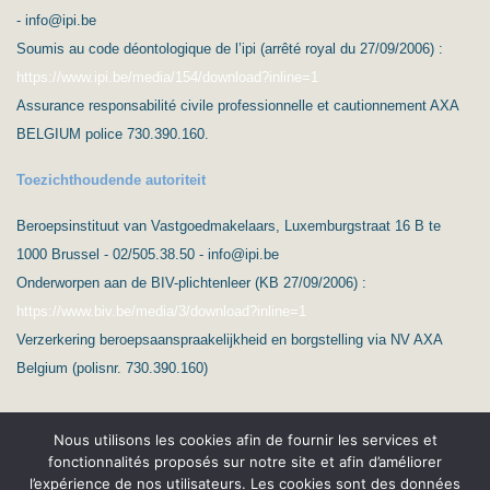
- info@ipi.be
Soumis au code déontologique de l’ipi (arrêté royal du 27/09/2006) :
https://www.ipi.be/media/154/download?inline=1
Assurance responsabilité civile professionnelle et cautionnement AXA
BELGIUM police 730.390.160.
Toezichthoudende autoriteit
Beroepsinstituut van Vastgoedmakelaars, Luxemburgstraat 16 B te
1000 Brussel - 02/505.38.50 - info@ipi.be
Onderworpen aan de BIV-plichtenleer (KB 27/09/2006) :
https://www.biv.be/media/3/download?inline=1
Verzerkering beroepsaanspraakelijkheid en borgstelling via NV AXA
Belgium (polisnr. 730.390.160)
Nous utilisons les cookies afin de fournir les services et
fonctionnalités proposés sur notre site et afin d’améliorer
l’expérience de nos utilisateurs. Les cookies sont des données