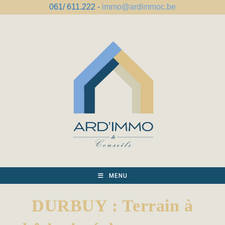
Skip
061/ 611.222 -
immo@ardimmoc.be
to
content
MENU
DURBUY : Terrain à