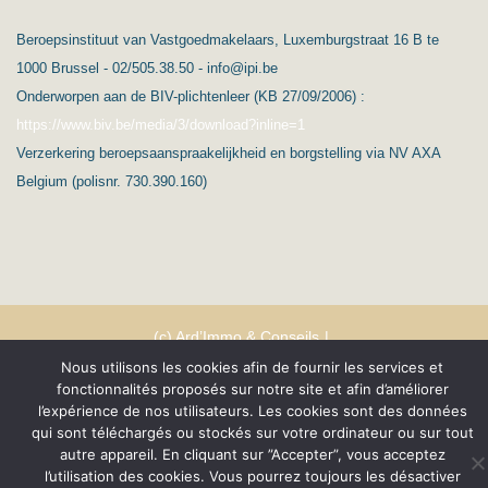
Beroepsinstituut van Vastgoedmakelaars, Luxemburgstraat 16 B te
1000 Brussel - 02/505.38.50 - info@ipi.be
Onderworpen aan de BIV-plichtenleer (KB 27/09/2006) :
https://www.biv.be/media/3/download?inline=1
Verzerkering beroepsaanspraakelijkheid en borgstelling via NV AXA
Belgium (polisnr. 730.390.160)
(c) Ard’Immo & Conseils
Nous utilisons les cookies afin de fournir les services et
Protection de la vie privée – RGPD
Nederlands
fonctionnalités proposés sur notre site et afin d’améliorer
l’expérience de nos utilisateurs. Les cookies sont des données
Conditions générales
qui sont téléchargés ou stockés sur votre ordinateur ou sur tout
autre appareil. En cliquant sur ”Accepter”, vous acceptez
l’utilisation des cookies. Vous pourrez toujours les désactiver