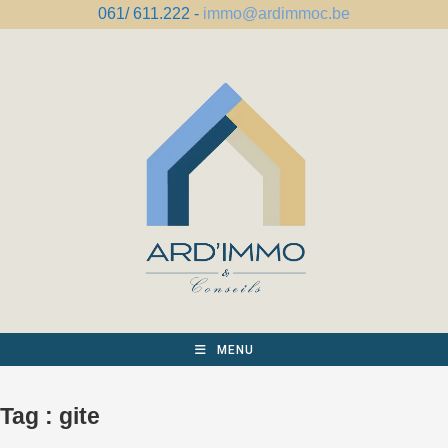
Skip
061/ 611.222 -
immo@ardimmoc.be
to
content
MENU
Tag :
gite