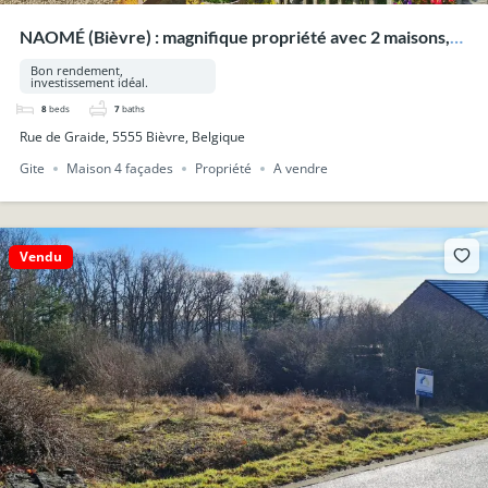
NAOMÉ (Bièvre) : magnifique propriété avec 2 maisons,
piscine, wellness, sur 33a 53ca.
Bon rendement,
investissement idéal.
8
beds
7
baths
Rue de Graide, 5555 Bièvre, Belgique
Gite
Maison 4 façades
Propriété
A vendre
Vendu