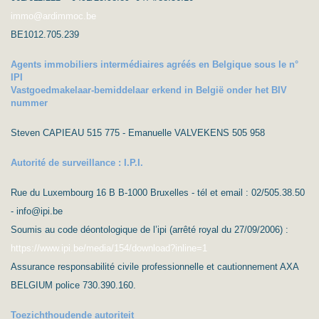
immo@ardimmoc.be
BE1012.705.239
Agents immobiliers intermédiaires agréés en Belgique sous le n°
IPI
Vastgoedmakelaar-bemiddelaar erkend in België onder het BIV
nummer
Steven CAPIEAU 515 775 - Emanuelle VALVEKENS 505 958
Autorité de surveillance : I.P.I.
Rue du Luxembourg 16 B B-1000 Bruxelles - tél et email : 02/505.38.50
- info@ipi.be
Soumis au code déontologique de l’ipi (arrêté royal du 27/09/2006) :
https://www.ipi.be/media/154/download?inline=1
Assurance responsabilité civile professionnelle et cautionnement AXA
BELGIUM police 730.390.160.
Toezichthoudende autoriteit