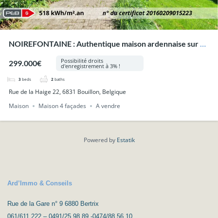
NOIREFONTAINE : Authentique maison ardennaise sur 5a
84ca, garage, jardin.
Possibilité droits
299.000€
d'enregistrement à 3% !
3
beds
2
baths
Rue de la Haige 22, 6831 Bouillon, Belgique
Maison
Maison 4 façades
A vendre
Powered by
Estatik
Ard’Immo & Conseils
Rue de la Gare n° 9 6880 Bertrix
061/611.222 – 0491/25.98.89 -0474/88.56.10