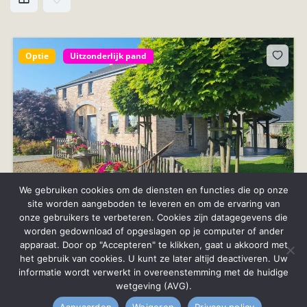
Optie
Uitzonderlijk pand
We gebruiken cookies om de diensten en functies die op onze
site worden aangeboden te leveren en om de ervaring van
onze gebruikers te verbeteren. Cookies zijn datagegevens die
worden gedownload of opgeslagen op je computer of ander
NAOMÉ (Bièvre) : prachtig eigendom met 2 gites,
apparaat. Door op "Accepteren" te klikken, gaat u akkoord met
zwembad, wellness, op 33a 53ca.
het gebruik van cookies. U kunt ze later altijd deactiveren. Uw
Ideale investering, goede
huuropbrengsten.
informatie wordt verwerkt in overeenstemming met de huidige
wetgeving (AVG).
8
beds
7
baths
Rue de Graide, 5555 Bièvre, Belgique
Aanvaarden
Weigeren
Privacy policy