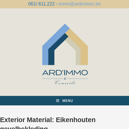
Spring
061/ 611.222 -
immo@ardimmoc.be
naar
de
inhoud
MENU
Exterior Material:
Eikenhouten
gevelbekleding