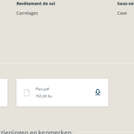
Revêtement de sol
Sous-so
Carrelages
Cave
Plan.pdf
765,90 Ko
rzieningen en kenmerken