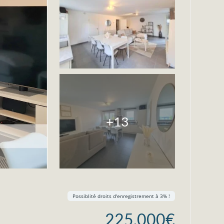
+13
Possiblité droits d'enregistrement à 3% !
225.000€