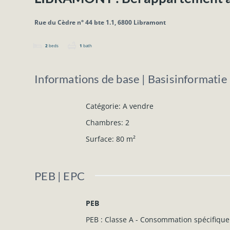
Rue du Cèdre n° 44 bte 1.1, 6800 Libramont
2
beds
1
bath
Informations de base | Basisinformatie
Catégorie
:
A vendre
Chambres
:
2
Surface
:
80
m²
PEB | EPC
PEB
PEB : Classe A - Consommation spécifique