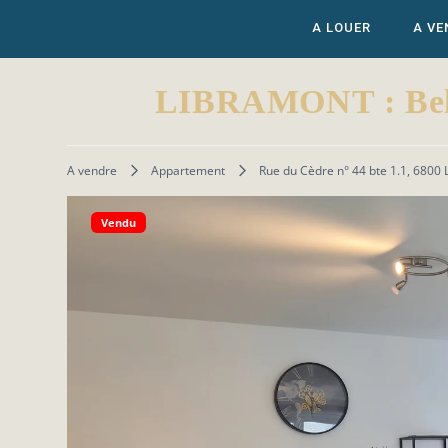
A LOUER
A VE
LIBRAMONT : Bel ap
A vendre
Appartement
Rue du Cèdre n° 44 bte 1.1, 6800
Vendu