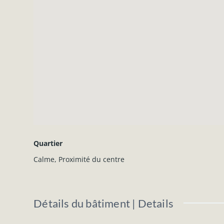
PEB : Classe A
Consommation spécifique d’énergie prima
Consommation totale d’énergie primaire 
N° du rapport PEB : 20180330502481
Prix demandé : 225.000 €
Revenu cadastral : 898 €
Montant du fonds de réserve à reprendre 
Montant du fonds de roulement : +- 360 €
Les informations et superficies ci-dessus 
N'hésitez pas à nous contacter pour plus
Quartier
Calme
,
Proximité du centre
Détails du bâtiment | Details