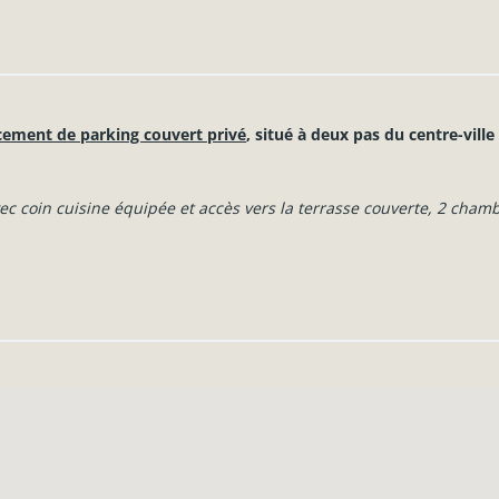
cement de parking couvert privé
, situé à deux pas du centre-vill
vec coin cuisine équipée et accès vers la terrasse couverte, 2 chamb
e.
dans l’enceinte de l’immeuble.
Libramont et des commerces et écoles, l’hôpital, le centre culturel
res :
e bi-horaire (installation conforme), panneaux photovoltaïques po
 (installation individuelle), ascenseur dans l’immeuble, ventilatio
ie (WC), compteurs eau et gaz individuels, raccordement aux égouts,