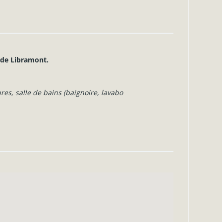
e de Libramont.
res, salle de bains (baignoire, lavabo
, le cinéma, … et de l’
E411
.
ur les communs, châssis en PVC avec
n, raccordements téléphone, internet
 internet, …