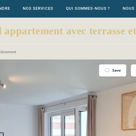
NDRE
NOS SERVICES
QUI SOMMES-NOUS ?
NOUS
partement avec terrasse et 
 Libramont
Save