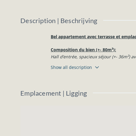
Description | Beschrijving
Bel appartement avec terrasse et empla
Composition du bien (+- 80m²):
Hall d’entrée, spacieux séjour (+- 36m²) a
sur meuble), buanderie et WC séparé.
Show all description
Ascenseur dans l’immeuble. Cave privativ
Emplacement de parking privatif couvert 
Belle situation à proximité du centre de 
Emplacement | Ligging
Quelques renseignements complémentai
Construction de 2017, compteur électriqu
doubles vitrages, chauffage central au gaz
et télédistribution, citerne à eaux de plu