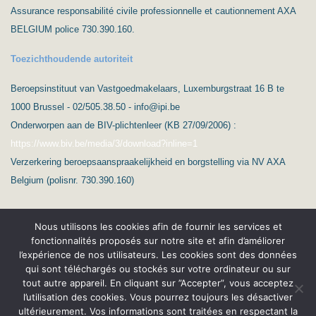
Assurance responsabilité civile professionnelle et cautionnement AXA
BELGIUM police 730.390.160.
Toezichthoudende autoriteit
Beroepsinstituut van Vastgoedmakelaars, Luxemburgstraat 16 B te
1000 Brussel - 02/505.38.50 - info@ipi.be
Onderworpen aan de BIV-plichtenleer (KB 27/09/2006) :
https://www.biv.be/media/3/download?inline=1
Verzerkering beroepsaanspraakelijkheid en borgstelling via NV AXA
Belgium (polisnr. 730.390.160)
Nous utilisons les cookies afin de fournir les services et
fonctionnalités proposés sur notre site et afin d’améliorer
l’expérience de nos utilisateurs. Les cookies sont des données
qui sont téléchargés ou stockés sur votre ordinateur ou sur
(c) Ard’Immo & Conseils
tout autre appareil. En cliquant sur ”Accepter”, vous acceptez
l’utilisation des cookies. Vous pourrez toujours les désactiver
Protection de la vie privée – RGPD
Nederlands
ultérieurement. Vos informations sont traitées en respectant la