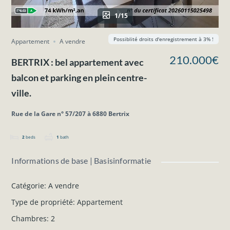
1/15
Possiblité droits d'enregistrement à 3% !
Appartement
A vendre
210.000€
BERTRIX : bel appartement avec
balcon et parking en plein centre-
ville.
Rue de la Gare n° 57/207 à 6880 Bertrix
2
beds
1
bath
Informations de base | Basisinformatie
Catégorie
:
A vendre
Type de propriété
:
Appartement
Chambres
:
2