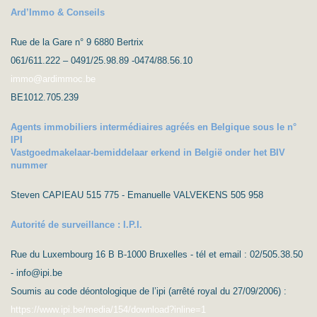
Ard’Immo & Conseils
Rue de la Gare n° 9 6880 Bertrix
061/611.222 – 0491/25.98.89 -0474/88.56.10
immo@ardimmoc.be
BE1012.705.239
Agents immobiliers intermédiaires agréés en Belgique sous le n°
IPI
Vastgoedmakelaar-bemiddelaar erkend in België onder het BIV
nummer
Steven CAPIEAU 515 775 - Emanuelle VALVEKENS 505 958
Autorité de surveillance : I.P.I.
Rue du Luxembourg 16 B B-1000 Bruxelles - tél et email : 02/505.38.50
- info@ipi.be
Soumis au code déontologique de l’ipi (arrêté royal du 27/09/2006) :
https://www.ipi.be/media/154/download?inline=1