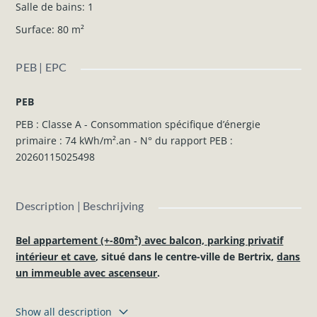
Salle de bains
:
1
Surface
:
80
m²
PEB | EPC
PEB
PEB : Classe A - Consommation spécifique d’énergie
primaire : 74 kWh/m².an - N° du rapport PEB :
20260115025498
Description | Beschrijving
Bel appartement (+-80m²) avec balcon, parking privatif
intérieur et cave
, situé dans le centre-ville de Bertrix,
dans
un immeuble avec ascenseur
.
Composition du bien (2ème étage) :
Show all description