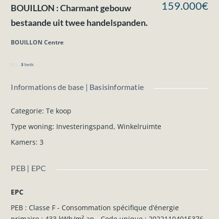
159.000€
BOUILLON : Charmant gebouw
bestaande uit twee handelspanden.
BOUILLON Centre
3
beds
Informations de base | Basisinformatie
Categorie
:
Te koop
Type woning
:
Investeringspand
,
Winkelruimte
Kamers
:
3
PEB | EPC
EPC
PEB : Classe F - Consommation spécifique d’énergie
primaire : 433 kWh/m².an - Code unique : 20221104015376