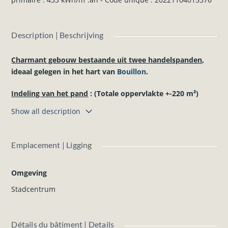
Description | Beschrijving
Charmant gebouw bestaande uit twee handelspanden
,
ideaal gelegen in het hart van
Bouillon
.
Indeling van het pand
: (Totale oppervlakte +-220 m²)
Kelder
:
Show all description
Kelder en stookruimte over de volledige
handelsoppervlakte.
Gelijkvloers
(± 78m²) :
Emplacement | Ligging
Eerste handelsruimte uitgerust met een brouwerij-
installatie en tweede handelsruimte (vroeger uitgebaat als
Omgeving
frituur).
1e verdieping
(± 55m²) :
Stadcentrum
Kantoor, toilet met dubbele urinoir, 2 WC’s, hal, salon.
2e verdieping
(± 48m²) :
Overloop, ruime slaapkamer met douche, salon, tweede
Détails du bâtiment | Details