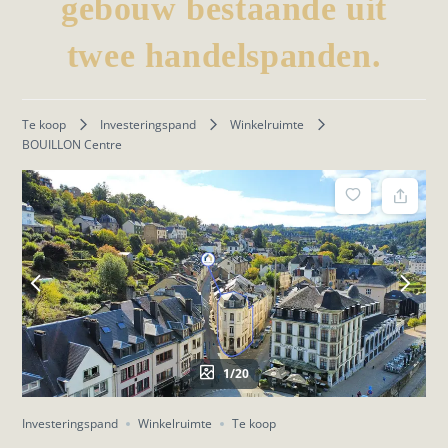
gebouw bestaande uit
twee handelspanden.
Te koop
Investeringspand
Winkelruimte
BOUILLON Centre
1/20
Investeringspand
Winkelruimte
Te koop