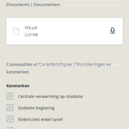
Documents | Documenten
Aarzel niet om contact met ons op te nemen voor meer
informatie.
PEB.pdf
2,03 MB
Commodités et Caractéristiques | Voorzieningen en
kenmerken
Kenmerken
Centrale verwarming op stookolie
Dubbele beglazing
Elektriciteit enkel tarief