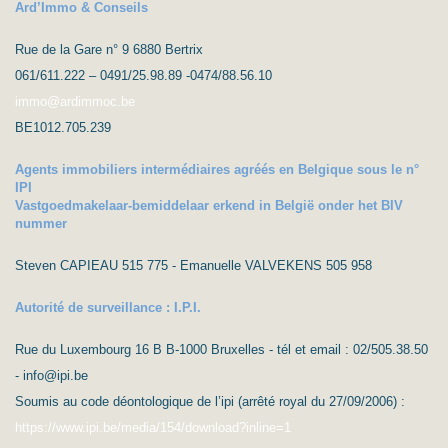
Ard’Immo & Conseils
Rue de la Gare n° 9 6880 Bertrix
061/611.222 – 0491/25.98.89 -0474/88.56.10
immo@ardimmoc.be
BE1012.705.239
Agents immobiliers intermédiaires agréés en Belgique sous le n°
IPI
Vastgoedmakelaar-bemiddelaar erkend in België onder het BIV
nummer
Steven CAPIEAU 515 775 - Emanuelle VALVEKENS 505 958
Autorité de surveillance : I.P.I.
Rue du Luxembourg 16 B B-1000 Bruxelles - tél et email : 02/505.38.50
- info@ipi.be
Soumis au code déontologique de l’ipi (arrêté royal du 27/09/2006) :
https://www.ipi.be/media/154/download?inline=1