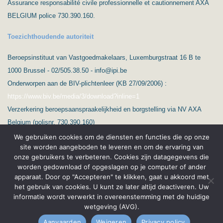
Assurance responsabilité civile professionnelle et cautionnement AXA
BELGIUM police 730.390.160.
Toezichthoudende autoriteit
Beroepsinstituut van Vastgoedmakelaars, Luxemburgstraat 16 B te
1000 Brussel - 02/505.38.50 - info@ipi.be
Onderworpen aan de BIV-plichtenleer (KB 27/09/2006) :
https://www.biv.be/media/3/download?inline=1
Verzerkering beroepsaanspraakelijkheid en borgstelling via NV AXA
Belgium (polisnr. 730.390.160)
We gebruiken cookies om de diensten en functies die op onze
site worden aangeboden te leveren en om de ervaring van
onze gebruikers te verbeteren. Cookies zijn datagegevens die
worden gedownload of opgeslagen op je computer of ander
apparaat. Door op "Accepteren" te klikken, gaat u akkoord met
het gebruik van cookies. U kunt ze later altijd deactiveren. Uw
(C) Ard’immo & Conseils
Privacybescherming & GPDR
informatie wordt verwerkt in overeenstemming met de huidige
wetgeving (AVG).
Français
Wettelijke vermeldingen
Aanvaarden
Weigeren
Privacy policy