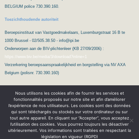
BELGIUM police 730.390.160.
Toezichthoudende autoriteit
Beroepsinstituut van Vastgoedmakelaars, Luxemburgstraat 16 B te
1000 Brussel - 02/505.38.50 - info@ipi.be
Onderworpen aan de BIV-plichtenleer (KB 27/09/2006) :
https://www.biv.be/media/3/download?inline=1
Verzerkering beroepsaanspraakelijkheid en borgstelling via NV AXA
Belgium (polisnr. 730.390.160)
Nous utilisons les cookies afin de fournir les services et
fonctionnalités proposés sur notre site et afin d’améliorer
l’expérience de nos utilisateurs. Les cookies sont des données
qui sont téléchargés ou stockés sur votre ordinateur ou sur
(c) Ard’Immo & Conseils
tout autre appareil. En cliquant sur ”Accepter”, vous acceptez
l’utilisation des cookies. Vous pourrez toujours les désactiver
Protection de la vie privée – RGPD
Nederlands
ultérieurement. Vos informations sont traitées en respectant la
législation en vigueur (RGPD)