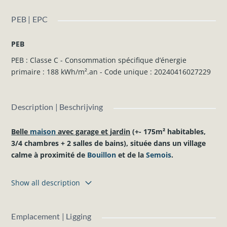
PEB | EPC
PEB
PEB : Classe C - Consommation spécifique d’énergie
primaire : 188 kWh/m².an - Code unique : 20240416027229
Description | Beschrijving
Belle
maison
avec garage et jardin
(+- 175m² habitables,
3/4 chambres + 2 salles de bains), située dans un village
calme à proximité de
Bouillon
et de la
Semois
.
Composition du bien :
Show all description
Rez-de-chaussée :
Hall d’entrée, WC, grand séjour avec cassette à bois, cuisine
équipée (four, taque, lave-vaisselle, évier) et coin déjeuner,
Emplacement | Ligging
salle de bains (baignoire, lavabo, WC), 3 chambres.