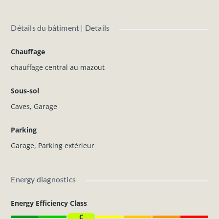
Garantie locative
: 2 mois de loyer
Détails du bâtiment | Details
N'hésitez pas à nous contacter pour plus d'informations.
Chauffage
chauffage central au mazout
Sous-sol
Caves
,
Garage
Parking
Garage
,
Parking extérieur
Energy diagnostics
Energy Efficiency Class
C