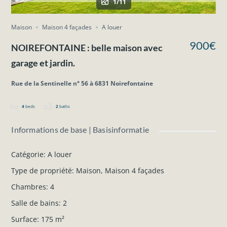
1/11
Maison
Maison 4 façades
A louer
900€
NOIREFONTAINE : belle maison avec
garage et jardin.
Rue de la Sentinelle n° 56 à 6831 Noirefontaine
4
beds
2
baths
Informations de base | Basisinformatie
Catégorie
:
A louer
Type de propriété
:
Maison
,
Maison 4 façades
Chambres
:
4
Salle de bains
:
2
Surface
:
175
m²