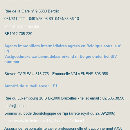
Rue de la Gare n° 9 6880 Bertrix
061/611.222 – 0491/25.98.89 -0474/88.56.10
immo@ardimmoc.be
BE1012.705.239
Agents immobiliers intermédiaires agréés en Belgique sous le n°
IPI
Vastgoedmakelaar-bemiddelaar erkend in België onder het BIV
nummer
Steven CAPIEAU 515 775 - Emanuelle VALVEKENS 505 958
Autorité de surveillance : I.P.I.
Rue du Luxembourg 16 B B-1000 Bruxelles - tél et email : 02/505.38.50
- info@ipi.be
Soumis au code déontologique de l’ipi (arrêté royal du 27/09/2006) :
https://www.ipi.be/media/154/download?inline=1
Assurance responsabilité civile professionnelle et cautionnement AXA