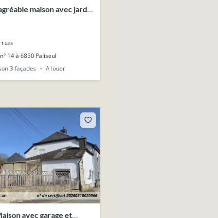
agréable maison avec jardin
e calme.
1
bath
n° 14 à 6850 Paliseul
son 3 façades
A louer
aison avec garage et