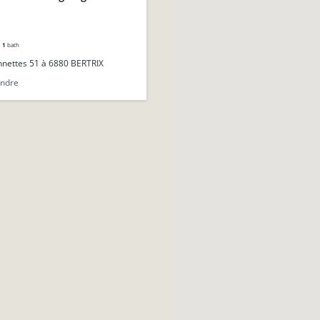
roche du centre.
1
bath
nettes 51 à 6880 BERTRIX
endre