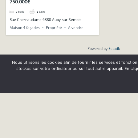
750.000€
7
beds
2
baths
Rue Chernaudame 6880 Auby-sur-Semois
Maison 4 façades
Propriété
A vendre
Powered by
Estatik
Nous utilisons les cookies afin de fournir les services et fonctio
stockés sur votre ordinateur ou sur tout autre appareil. En cli