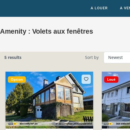
A LOUER
A VE
Amenity :
Volets aux fenêtres
5 results
Sort by
Option
Loué