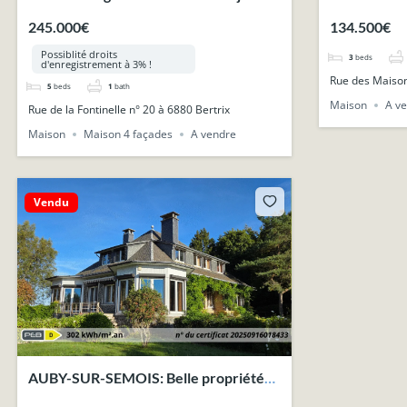
et garage, proche du centre.
terrasse, p
245.000€
134.500€
Possiblité droits
3
beds
d'enregistrement à 3% !
Rue des Maison
5
beds
1
bath
Maison
A v
Rue de la Fontinelle n° 20 à 6880 Bertrix
Maison
Maison 4 façades
A vendre
Vendu
AUBY-SUR-SEMOIS: Belle propriété
sur +-73ares avec superbes vues.