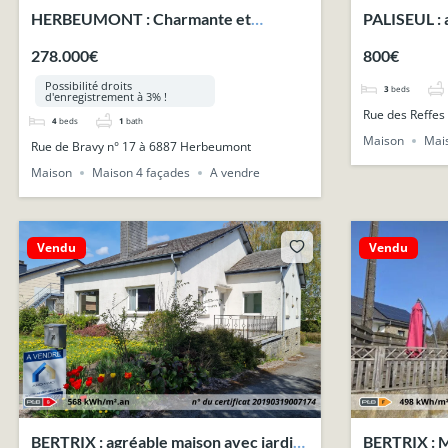
HERBEUMONT : Charmante et
PALISEUL : 
spacieuse maison avec garage et jardin.
dans une ru
278.000€
800€
Possibilité droits
3
beds
d'enregistrement à 3% !
Rue des Reffes 
4
beds
1
bath
Maison
Mai
Rue de Bravy n° 17 à 6887 Herbeumont
Maison
Maison 4 façades
A vendre
Vendu
Vendu
BERTRIX : agréable maison avec jardin
BERTRIX : M