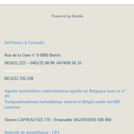
Powered by
Estatik
Ard’Immo & Conseils
Rue de la Gare n° 9 6880 Bertrix
061/611.222 – 0491/25.98.89 -0474/88.56.10
immo@ardimmoc.be
BE1012.705.239
Agents immobiliers intermédiaires agréés en Belgique sous le n°
IPI
Vastgoedmakelaar-bemiddelaar erkend in België onder het BIV
nummer
Steven CAPIEAU 515 775 - Emanuelle VALVEKENS 505 958
Autorité de surveillance : I.P.I.