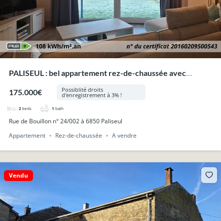
PALISEUL : bel appartement rez-de-chaussée avec
terrasse et jardin.
Possiblité droits
175.000€
d'enregistrement à 3% !
2
beds
1
bath
Rue de Bouillon n° 24/002 à 6850 Paliseul
Appartement
Rez-de-chaussée
A vendre
Vendu