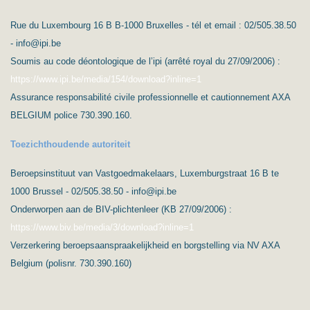
Rue du Luxembourg 16 B B-1000 Bruxelles - tél et email : 02/505.38.50
- info@ipi.be
Soumis au code déontologique de l’ipi (arrêté royal du 27/09/2006) :
https://www.ipi.be/media/154/download?inline=1
Assurance responsabilité civile professionnelle et cautionnement AXA
BELGIUM police 730.390.160.
Toezichthoudende autoriteit
Beroepsinstituut van Vastgoedmakelaars, Luxemburgstraat 16 B te
1000 Brussel - 02/505.38.50 - info@ipi.be
Onderworpen aan de BIV-plichtenleer (KB 27/09/2006) :
https://www.biv.be/media/3/download?inline=1
Verzerkering beroepsaanspraakelijkheid en borgstelling via NV AXA
Belgium (polisnr. 730.390.160)