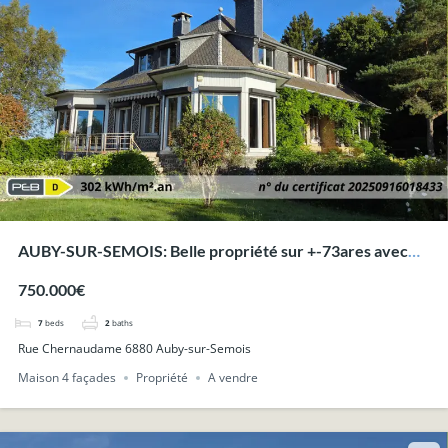
AUBY-SUR-SEMOIS: Belle propriété sur +-73ares avec
superbes vues.
750.000€
7
beds
2
baths
Rue Chernaudame 6880 Auby-sur-Semois
Maison 4 façades
Propriété
A vendre