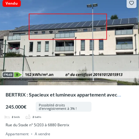
Vendu
BERTRIX : Spacieux et lumineux appartement avec
grande terrasse et garage privatif.
Possiblité droits
245.000€
d'enregistrement à 3% !
2
beds
2
baths
Rue du Stade n° 5/203 à 6880 Bertrix
Appartement
A vendre