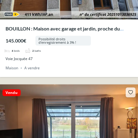
BOUILLON : Maison avec garage et jardin, proche du
centre.
Possibilité droits
145.000€
d'enregistrement à 3% !
4
beds
2
baths
Voie Jocquée 47
Maison
A vendre
Vendu