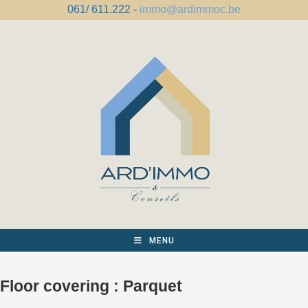
Skip
061/ 611.222 -
immo@ardimmoc.be
to
content
MENU
Floor covering :
Parquet