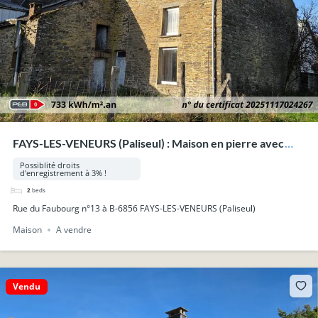
FAYS-LES-VENEURS (Paliseul) : Maison en pierre avec
grange et jardin, 3a 40ca.
Possiblité droits
d'enregistrement à 3% !
2
beds
Rue du Faubourg n°13 à B-6856 FAYS-LES-VENEURS (Paliseul)
Maison
A vendre
Vendu