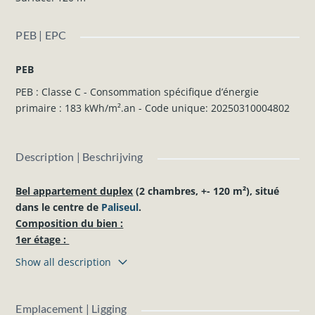
PEB | EPC
PEB
PEB : Classe C - Consommation spécifique d’énergie
primaire : 183 kWh/m².an - Code unique: 20250310004802
Description | Beschrijving
Bel appartement duplex
(2 chambres, +- 120 m²), situé
dans le centre de
Paliseul
.
Composition du bien :
1er étage :
Grand séjour, nouvelle cuisine équipée (four, taque, hotte,
Show all description
évier, frigo), buanderie, WC.
2ème étage :
Chambre 1, chambre 2 avec salle de douche, salle de bains
Emplacement | Ligging