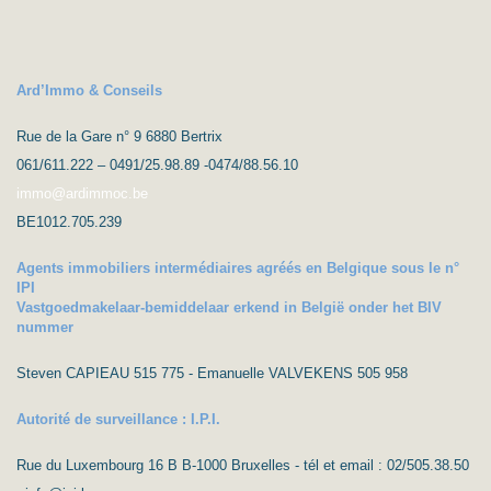
Ard’Immo & Conseils
Rue de la Gare n° 9 6880 Bertrix
061/611.222 – 0491/25.98.89 -0474/88.56.10
immo@ardimmoc.be
BE1012.705.239
Agents immobiliers intermédiaires agréés en Belgique sous le n°
IPI
Vastgoedmakelaar-bemiddelaar erkend in België onder het BIV
nummer
Steven CAPIEAU 515 775 - Emanuelle VALVEKENS 505 958
Autorité de surveillance : I.P.I.
Rue du Luxembourg 16 B B-1000 Bruxelles - tél et email : 02/505.38.50