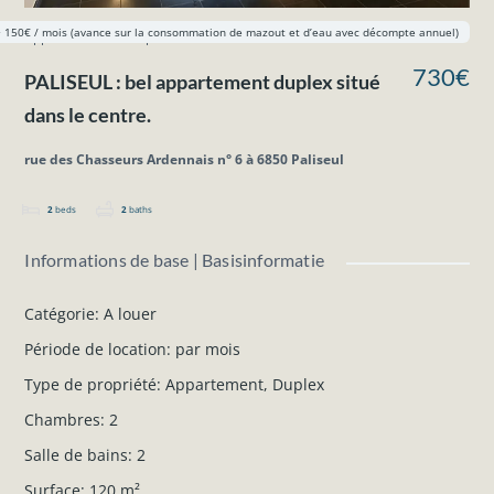
 150€ / mois (avance sur la consommation de mazout et d’eau avec décompte annuel)
Appartement
Duplex
A louer
730€
PALISEUL : bel appartement duplex situé
dans le centre.
rue des Chasseurs Ardennais n° 6 à 6850 Paliseul
2
beds
2
baths
Informations de base | Basisinformatie
Catégorie
:
A louer
Période de location
:
par mois
Type de propriété
:
Appartement
,
Duplex
Chambres
:
2
Salle de bains
:
2
Surface
:
120
m²