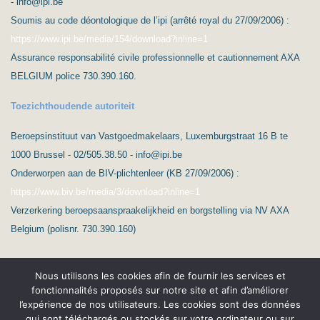
- info@ipi.be
Soumis au code déontologique de l’ipi (arrêté royal du 27/09/2006) :
https://www.ipi.be/media/154/download?inline=1
Assurance responsabilité civile professionnelle et cautionnement AXA
BELGIUM police 730.390.160.
Toezichthoudende autoriteit
Beroepsinstituut van Vastgoedmakelaars, Luxemburgstraat 16 B te
1000 Brussel - 02/505.38.50 - info@ipi.be
Onderworpen aan de BIV-plichtenleer (KB 27/09/2006) :
https://www.biv.be/media/3/download?inline=1
Verzerkering beroepsaanspraakelijkheid en borgstelling via NV AXA
Belgium (polisnr. 730.390.160)
Nous utilisons les cookies afin de fournir les services et
fonctionnalités proposés sur notre site et afin d’améliorer
l’expérience de nos utilisateurs. Les cookies sont des données
qui sont téléchargés ou stockés sur votre ordinateur ou sur