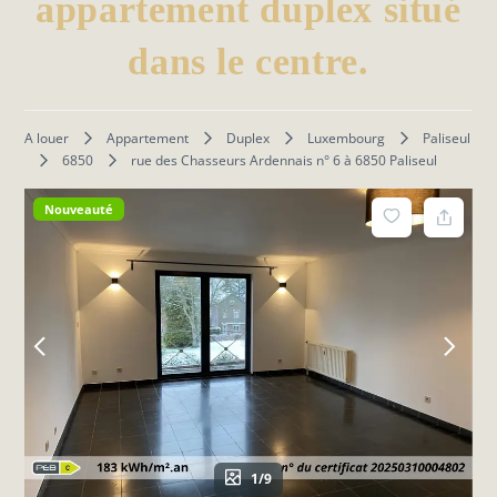
appartement duplex situé
dans le centre.
A louer
Appartement
Duplex
Luxembourg
Paliseul
6850
rue des Chasseurs Ardennais n° 6 à 6850 Paliseul
Nouveauté
1/9