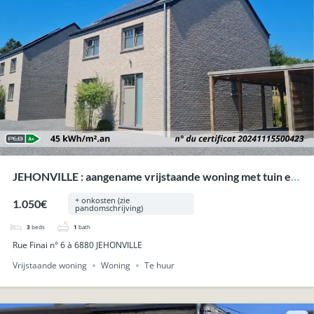
JEHONVILLE : aangename vrijstaande woning met tuin en
carport.
+ onkosten (zie
1.050€
pandomschrijving)
3
beds
1
bath
Rue Finai n° 6 à 6880 JEHONVILLE
Vrijstaande woning
Woning
Te huur