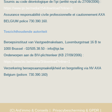
Soumis au code déontologique de l’ipi (arrêté royal du 27/09/2006) :
https://www.ipi.be/media/154/download?inline=1
Assurance responsabilité civile professionnelle et cautionnement AXA
BELGIUM police 730.390.160.
Toezichthoudende autoriteit
Beroepsinstituut van Vastgoedmakelaars, Luxemburgstraat 16 B te
1000 Brussel - 02/505.38.50 - info@ipi.be
Onderworpen aan de BIV-plichtenleer (KB 27/09/2006) :
https://www.biv.be/media/3/download?inline=1
Verzerkering beroepsaanspraakelijkheid en borgstelling via NV AXA
Belgium (polisnr. 730.390.160)
(C) Ard’immo & Conseils
Privacybescherming & GPDR