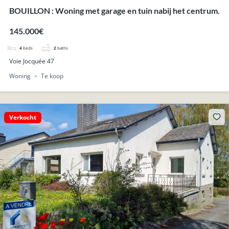
BOUILLON : Woning met garage en tuin nabij het centrum.
145.000€
4
beds
2
baths
Voie Jocquée 47
Woning
Te koop
Verkocht