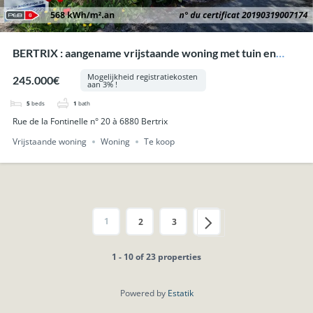
BERTRIX : aangename vrijstaande woning met tuin en
garage.
Mogelijkheid registratiekosten
245.000€
aan 3% !
5
beds
1
bath
Rue de la Fontinelle n° 20 à 6880 Bertrix
Vrijstaande woning
Woning
Te koop
1
2
3
1 - 10 of 23 properties
Powered by
Estatik