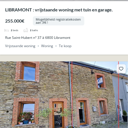
LIBRAMONT : vrijstaande woning met tuin en garage.
Mogelijkheid registratiekosten
255.000€
aan 3% !
2
beds
2
baths
Rue Saint-Hubert n° 37 à 6800 Libramont
Vrijstaande woning
Woning
Te koop