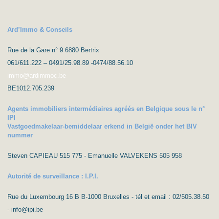
Ard’Immo & Conseils
Rue de la Gare n° 9 6880 Bertrix
061/611.222 – 0491/25.98.89 -0474/88.56.10
immo@ardimmoc.be
BE1012.705.239
Agents immobiliers intermédiaires agréés en Belgique sous le n°
IPI
Vastgoedmakelaar-bemiddelaar erkend in België onder het BIV
nummer
Steven CAPIEAU 515 775 - Emanuelle VALVEKENS 505 958
Autorité de surveillance : I.P.I.
Rue du Luxembourg 16 B B-1000 Bruxelles - tél et email : 02/505.38.50
- info@ipi.be