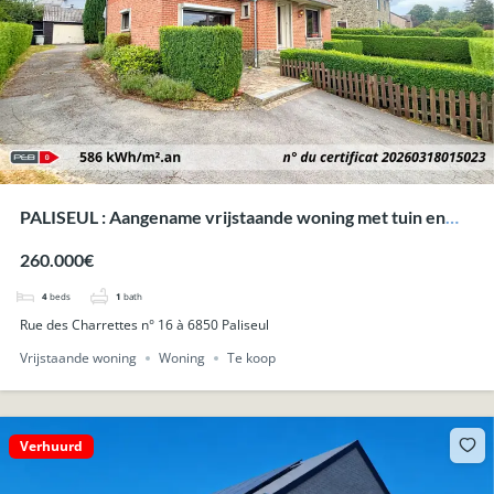
PALISEUL : Aangename vrijstaande woning met tuin en
garage.
260.000€
4
beds
1
bath
Rue des Charrettes n° 16 à 6850 Paliseul
Vrijstaande woning
Woning
Te koop
Verhuurd