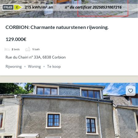
CORBION: Charmante natuurstenen rijwoning.
129.000€
2
beds
1
bath
Rue du Chairi n° 33A, 6838 Corbion
Rijwoning
Woning
Te koop