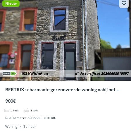
Nieuw
BERTRIX : charmante gerenoveerde woning nabij het
centrum.
900€
2
beds
1
bath
Rue Tamarre 6 à 6880 BERTRIX
Woning
Te huur