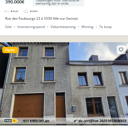
Toelatingen voor toeristische
390.000€
verhuring zijn in orde.
6
beds
4
baths
Rue des Faubourgs 23 à 5550 Alle-sur-Semois
Gite
Investeringspand
Vakantiewoning
Woning
Te koop
Optie