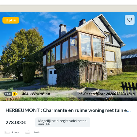
Optie
HERBEUMONT : Charmante en ruime woning met tuin en
garage.
Mogelijkheid registratiekosten
278.000€
aan 3% !
4
beds
1
bath