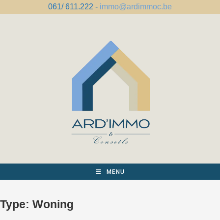
Spring
061/ 611.222 -
immo@ardimmoc.be
naar
de
inhoud
MENU
Type:
Woning