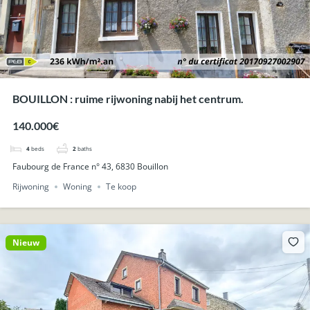
BOUILLON : ruime rijwoning nabij het centrum.
140.000€
4
beds
2
baths
Faubourg de France n° 43, 6830 Bouillon
Rijwoning
Woning
Te koop
Nieuw