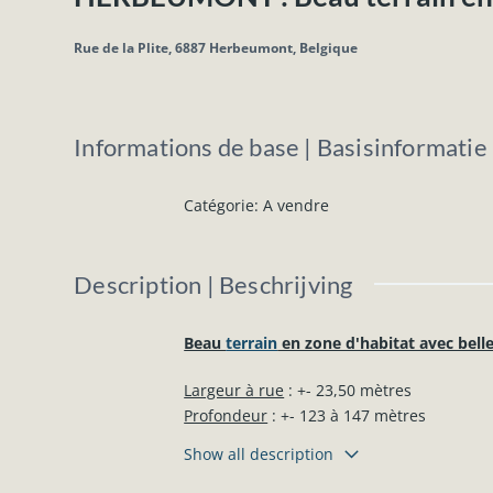
Rue de la Plite, 6887 Herbeumont, Belgique
Informations de base | Basisinformatie
Catégorie
:
A vendre
Description | Beschrijving
Beau
terrain
en zone d'habitat avec belle
Largeur à rue
: +- 23,50 mètres
Profondeur
: +- 123 à 147 mètres
Show all description
Eau, électricité et égouts présents dans la
Terrain situé hors lotissement, pas d’obli