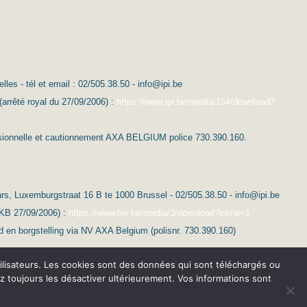
es - tél et email : 02/505.38.50 - info@ipi.be
(arrêté royal du 27/09/2006) :
https://www.ipi.be/media/154/download?
essionnelle et cautionnement AXA BELGIUM police 730.390.160.
s, Luxemburgstraat 16 B te 1000 Brussel - 02/505.38.50 - info@ipi.be
(KB 27/09/2006) :
https://www.biv.be/media/3/download?inline=1
d en borgstelling via NV AXA Belgium (polisnr. 730.390.160)
 utilisateurs. Les cookies sont des données qui sont téléchargés ou
ez toujours les désactiver ultérieurement. Vos informations sont