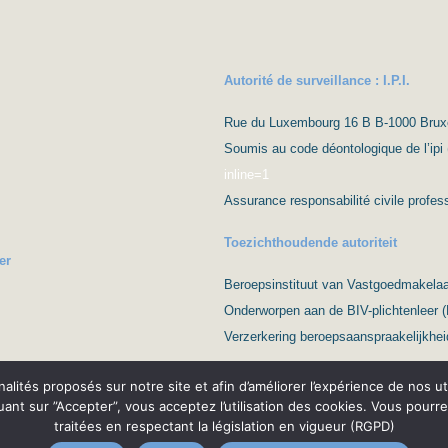
Autorité de surveillance : I.P.I.
Rue du Luxembourg 16 B B-1000 Bruxell
Soumis au code déontologique de l’ipi 
inline=1
Assurance responsabilité civile prof
Toezichthoudende autoriteit
er
Beroepsinstituut van Vastgoedmakelaar
Onderworpen aan de BIV-plichtenleer 
Verzerkering beroepsaanspraakelijkhei
nnalités proposés sur notre site et afin d’améliorer l’expérience de nos
quant sur ”Accepter”, vous acceptez l’utilisation des cookies. Vous pourr
traitées en respectant la législation en vigueur (RGPD)