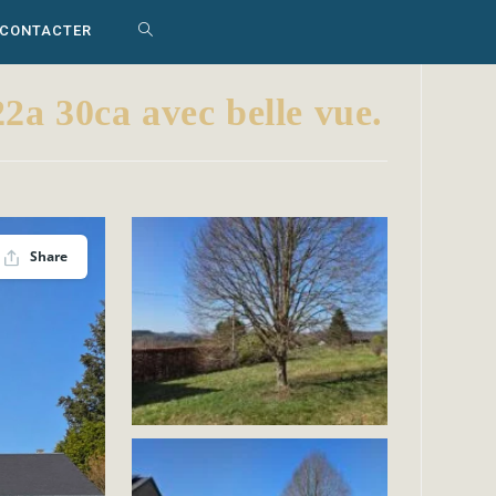
 CONTACTER
TOGGLE
WEBSITE
a 30ca avec belle vue.
SEARCH
Share