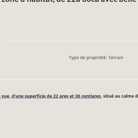
Type de propriété
:
Terrain
 vue, d’une superficie de 22 ares et 30 centiares
, situé au calme d
 rue.
gation de construction.