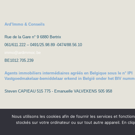
Ard’Immo & Conseils
Rue de la Gare n° 9 6880 Bertrix
061/611.222 – 0491/25.98.89 -0474/88.56.10
immo@ardimmoc.be
BE1012.705.239
Agents immobiliers intermédiaires agréés en Belgique sous le n° IPI
Vastgoedmakelaar-bemiddelaar erkend in België onder het BIV numm
Steven CAPIEAU 515 775 - Emanuelle VALVEKENS 505 958
Nous utilisons les cookies afin de fournir les services et fonctio
stockés sur votre ordinateur ou sur tout autre appareil. En cli