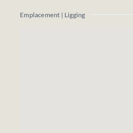
Plan de secteur
: zone d’habitat + partie 
Emplacement | Ligging
Très belle situation dans la Vallée de la
S
Revenu cadastral
: 5 €
Prix demandé
: 65.000 €
Les informations et superficies ci-dessus 
N'hésitez pas à nous contacter pour plus