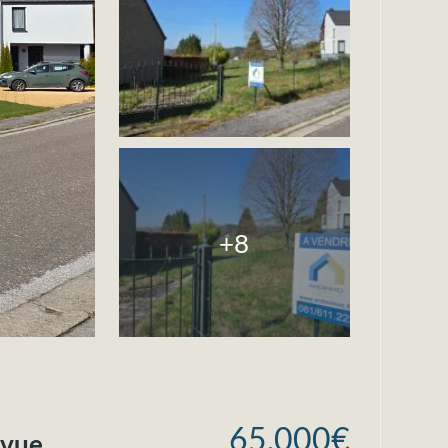
+8
65.000€
 vue.