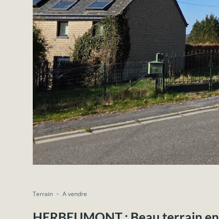
Terrain
A vendre
HERBEUMONT : Beau terrain en zo