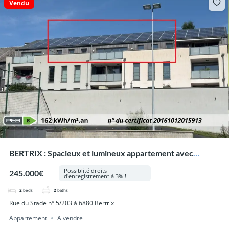
Vendu
BERTRIX : Spacieux et lumineux appartement avec
grande terrasse et garage privatif.
Possiblité droits
245.000€
d'enregistrement à 3% !
2
beds
2
baths
Rue du Stade n° 5/203 à 6880 Bertrix
Appartement
A vendre