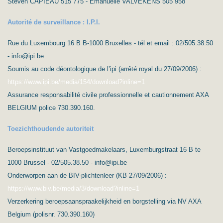
Steven CAPIEAU 515 775 - Emanuelle VALVEKENS 505 958
Autorité de surveillance : I.P.I.
Rue du Luxembourg 16 B B-1000 Bruxelles - tél et email : 02/505.38.50
- info@ipi.be
Soumis au code déontologique de l’ipi (arrêté royal du 27/09/2006) :
https://www.ipi.be/media/154/download?inline=1
Assurance responsabilité civile professionnelle et cautionnement AXA
BELGIUM police 730.390.160.
Toezichthoudende autoriteit
Beroepsinstituut van Vastgoedmakelaars, Luxemburgstraat 16 B te
1000 Brussel - 02/505.38.50 - info@ipi.be
Onderworpen aan de BIV-plichtenleer (KB 27/09/2006) :
https://www.biv.be/media/3/download?inline=1
Verzerkering beroepsaanspraakelijkheid en borgstelling via NV AXA
Belgium (polisnr. 730.390.160)