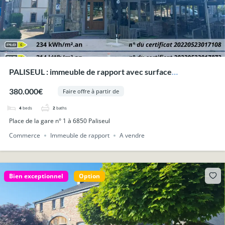
PALISEUL : immeuble de rapport avec surface
commerciale et deux appartements.
380.000€
Faire offre à partir de
4
beds
2
baths
Place de la gare n° 1 à 6850 Paliseul
Commerce
Immeuble de rapport
A vendre
Bien exceptionnel
Option