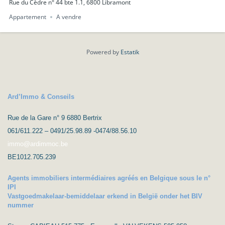
Rue du Cèdre n° 44 bte 1.1, 6800 Libramont
Appartement
A vendre
Powered by
Estatik
Ard’Immo & Conseils
Rue de la Gare n° 9 6880 Bertrix
061/611.222 – 0491/25.98.89 -0474/88.56.10
immo@ardimmoc.be
BE1012.705.239
Agents immobiliers intermédiaires agréés en Belgique sous le n°
IPI
Vastgoedmakelaar-bemiddelaar erkend in België onder het BIV
nummer