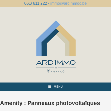
Skip
061/ 611.222 -
immo@ardimmoc.be
to
content
MENU
Amenity :
Panneaux photovoltaïques