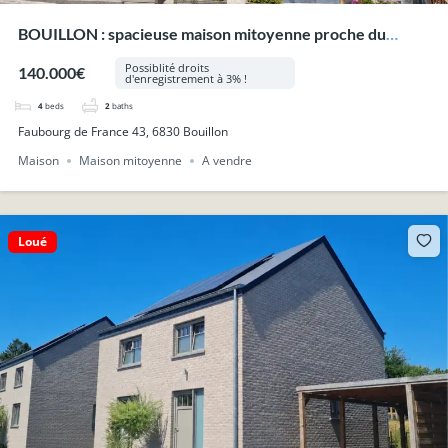
BOUILLON : spacieuse maison mitoyenne proche du
centre.
Possiblité droits
140.000€
d'enregistrement à 3% !
4
beds
2
baths
Faubourg de France 43, 6830 Bouillon
Maison
Maison mitoyenne
A vendre
Loué