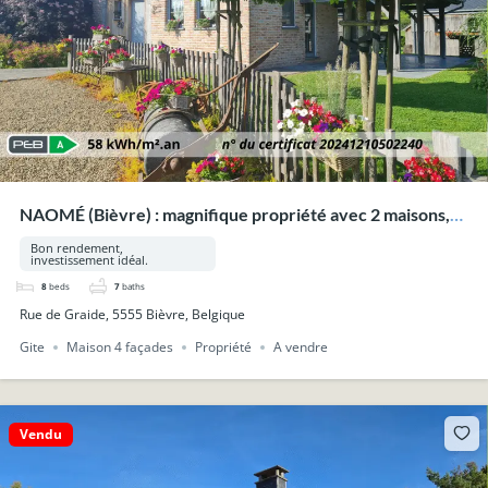
NAOMÉ (Bièvre) : magnifique propriété avec 2 maisons,
piscine, wellness, sur 33a 53ca.
Bon rendement,
investissement idéal.
8
beds
7
baths
Rue de Graide, 5555 Bièvre, Belgique
Gite
Maison 4 façades
Propriété
A vendre
Vendu