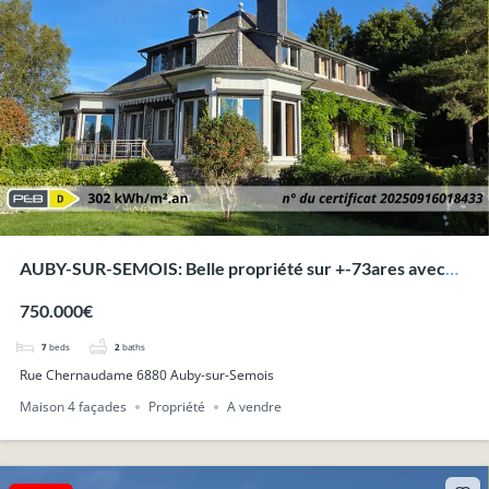
AUBY-SUR-SEMOIS: Belle propriété sur +-73ares avec
superbes vues.
750.000€
7
beds
2
baths
Rue Chernaudame 6880 Auby-sur-Semois
Maison 4 façades
Propriété
A vendre