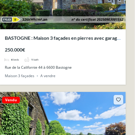
BASTOGNE : Maison 3 façades en pierres avec garage
et jardin, à deux pas du centre.
250.000€
4
beds
1
bath
Rue de la Californie 44 à 6600 Bastogne
Maison 3 façades
A vendre
Vendu