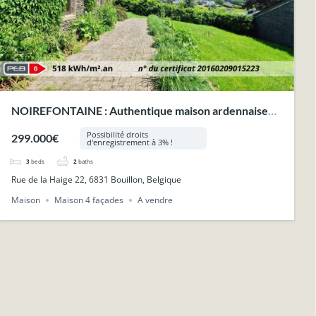
NOIREFONTAINE : Authentique maison ardennaise
sur 5a 84ca, garage, jardin.
Possibilité droits
299.000€
d'enregistrement à 3% !
3
beds
2
baths
Rue de la Haige 22, 6831 Bouillon, Belgique
Maison
Maison 4 façades
A vendre