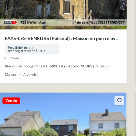
FAYS-LES-VENEURS (Paliseul) : Maison en pierre avec
grange et jardin, 3a 40ca.
Possiblité droits
d'enregistrement à 3% !
2
beds
Rue du Faubourg n°13 à B-6856 FAYS-LES-VENEURS (Paliseul)
Maison
A vendre
Vendu