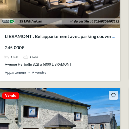
LIBRAMONT : Bel appartement avec parking couvert
privé et jardin commun.
245.000€
3
beds
2
baths
Avenue Herbofin 32B à 6800 LIBRAMONT
Appartement
A vendre
Vendu