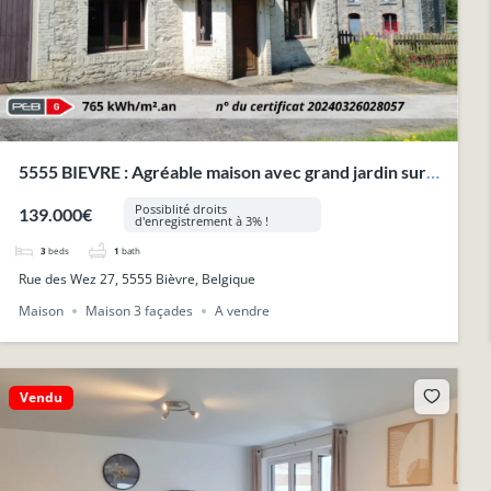
5555 BIEVRE : Agréable maison avec grand jardin sur
+- 6a 60ca.
Possiblité droits
139.000€
d'enregistrement à 3% !
3
beds
1
bath
Rue des Wez 27, 5555 Bièvre, Belgique
Maison
Maison 3 façades
A vendre
Vendu