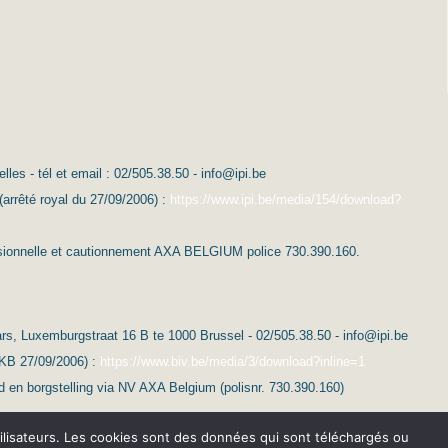
es - tél et email : 02/505.38.50 - info@ipi.be
(arrêté royal du 27/09/2006) :
https://www.ipi.be/media/154/download?
essionnelle et cautionnement AXA BELGIUM police 730.390.160.
s, Luxemburgstraat 16 B te 1000 Brussel - 02/505.38.50 - info@ipi.be
(KB 27/09/2006) :
https://www.biv.be/media/3/download?inline=1
d en borgstelling via NV AXA Belgium (polisnr. 730.390.160)
 utilisateurs. Les cookies sont des données qui sont téléchargés ou