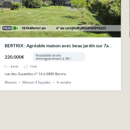
BERTRIX : Agréable maison avec beau jardin sur 7a
30ca, proche des commodités.
Possibilité droits
220.000€
d'enregistrement à 3% !
2
beds
1
bath
rue des Goutelles n° 14 à 6880 Bertrix
Maison
Maison 4 façades
A vendre