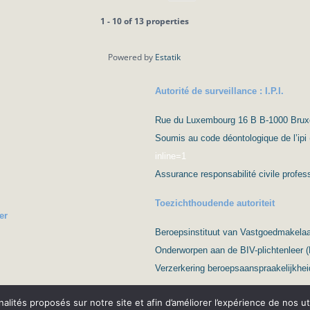
1 - 10 of 13 properties
Powered by
Estatik
Autorité de surveillance : I.P.I.
Rue du Luxembourg 16 B B-1000 Bruxell
Soumis au code déontologique de l’ipi 
inline=1
Assurance responsabilité civile prof
Toezichthoudende autoriteit
er
Beroepsinstituut van Vastgoedmakelaar
Onderworpen aan de BIV-plichtenleer 
Verzerkering beroepsaanspraakelijkhei
nnalités proposés sur notre site et afin d’améliorer l’expérience de nos