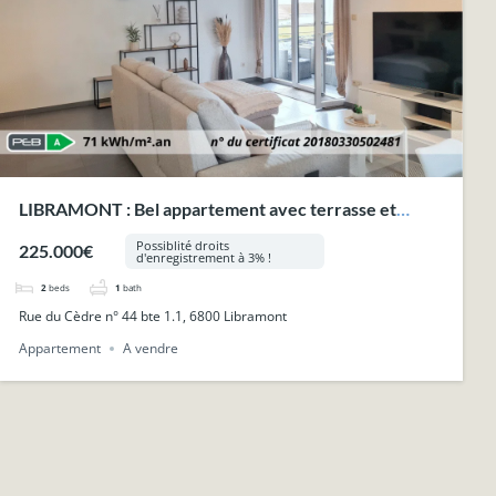
LIBRAMONT : Bel appartement avec terrasse et
parking privatif.
Possiblité droits
225.000€
d'enregistrement à 3% !
2
beds
1
bath
Rue du Cèdre n° 44 bte 1.1, 6800 Libramont
Appartement
A vendre