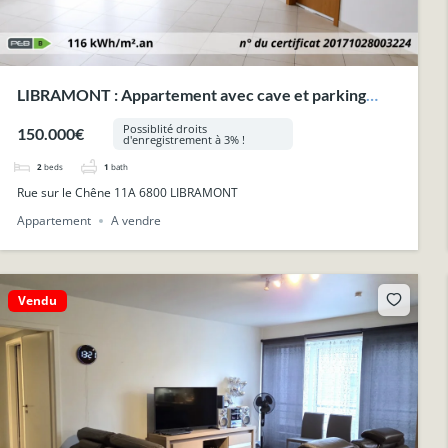
LIBRAMONT : Appartement avec cave et parking
privatif.
Possiblité droits
150.000€
d'enregistrement à 3% !
2
beds
1
bath
Rue sur le Chêne 11A 6800 LIBRAMONT
Appartement
A vendre
Vendu