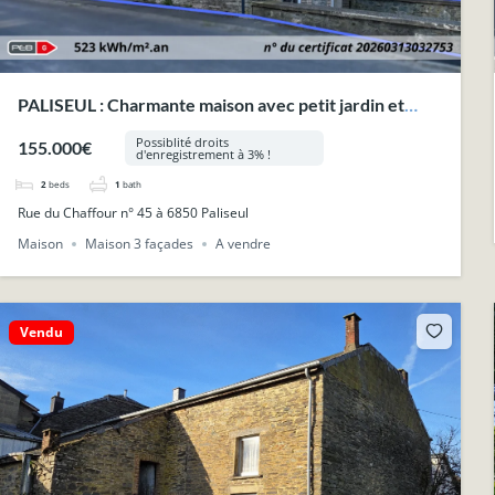
PALISEUL : Charmante maison avec petit jardin et
garage.
Possiblité droits
155.000€
d'enregistrement à 3% !
2
beds
1
bath
Rue du Chaffour n° 45 à 6850 Paliseul
Maison
Maison 3 façades
A vendre
Vendu