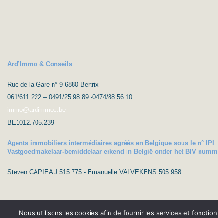
Ard’Immo & Conseils
Rue de la Gare n° 9 6880 Bertrix
061/611.222 – 0491/25.98.89 -0474/88.56.10
immo@ardimmoc.be
BE1012.705.239
Agents immobiliers intermédiaires agréés en Belgique sous le n° IPI
Vastgoedmakelaar-bemiddelaar erkend in België onder het BIV numm
Steven CAPIEAU 515 775 - Emanuelle VALVEKENS 505 958
Nous utilisons les cookies afin de fournir les services et fonctio